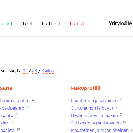
ahvit
Teet
Laitteet
Lahjat
Yrityksille
Näytä
24
/
48
/
Kaikki
sta
oaste
Makuprofiili
4
3
n tumma paahto
Paahteinen ja savuinen
2
2
keskipaahto
Sitruunainen ja kevyt
4
7
paahto
Hedelmäinen ja makea
7
19
aahto
Suklainen ja pähkinäinen
19
6
paahto
Mausteinen ja maanläheinen