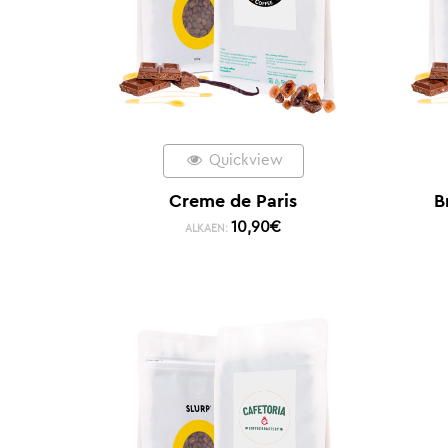
Quickview
Creme de Paris
B
10,90
€
ALKAEN: