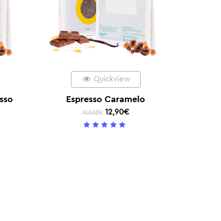
Quickview
sso
Espresso Caramelo
12,90
€
ALKAEN:
5
/ 5