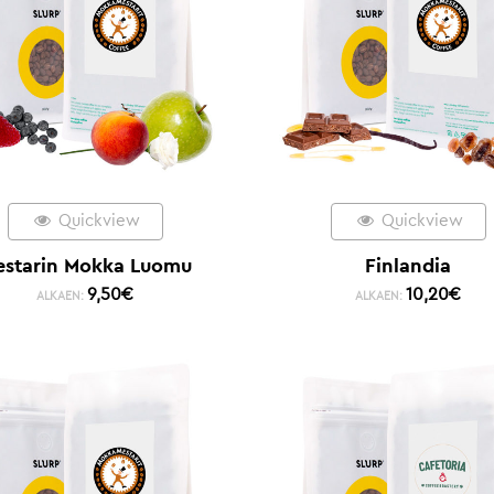
Quickview
Quickview
estarin Mokka Luomu
Finlandia
9,50
€
10,20
€
ALKAEN:
ALKAEN: