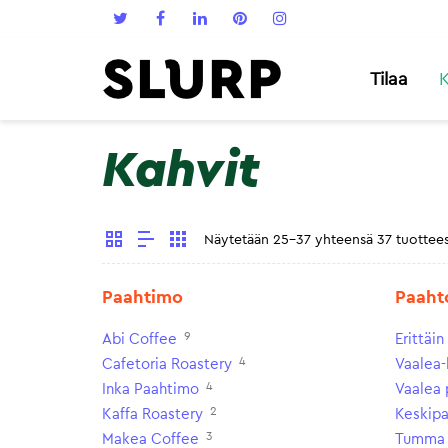
Tilaa
K
Kahvit
Näytetään 25-37 yhteensä 37 tuottee
Paahtimo
Paaht
9
Abi Coffee
Erittäi
4
Cafetoria Roastery
Vaalea-
4
Inka Paahtimo
Vaalea 
2
Kaffa Roastery
Keskip
3
Makea Coffee
Tumma 