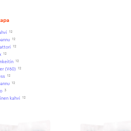
tapa
12
ahvi
12
pannu
12
attori
12
x
12
nkeitin
12
er (V60)
12
ess
12
annu
3
o
12
ainen kahvi