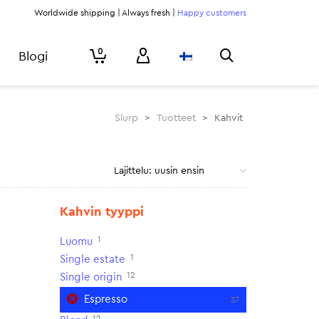
Worldwide shipping | Always fresh |
Happy customers
0
Blogi
Slurp
>
Tuotteet
>
Kahvit
Kahvin tyyppi
1
Luomu
1
Single estate
12
Single origin
Espresso
37
12