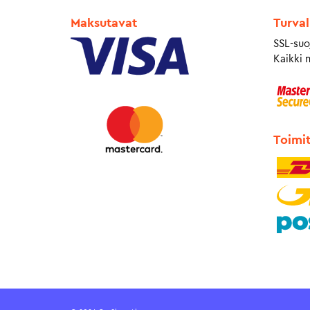
Maksutavat
Turval
SSL-suo
Kaikki 
Toimi