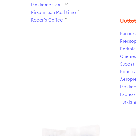
12
Mokkamestarit
1
Pirkanmaan Paahtimo
2
Roger's Coffee
Uutto
Pannuk
Presso
Perkola
Cheme
Suodati
Pour ov
Aeropr
Mokkap
Espress
Turkkil