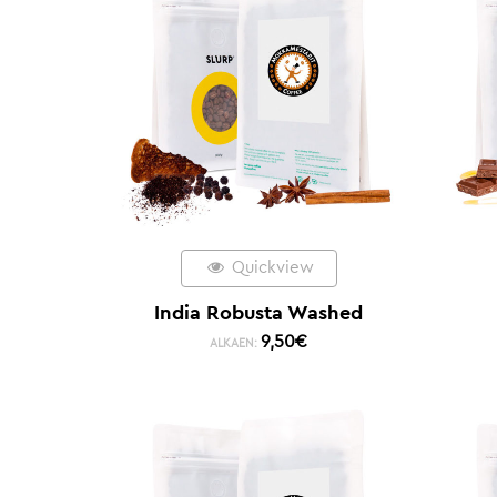
Quickview
India Robusta Washed
9,50
€
ALKAEN: