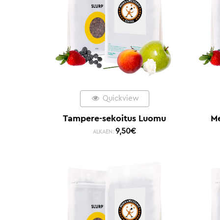
Quickview
Tampere-sekoitus Luomu
M
9,50
€
ALKAEN: