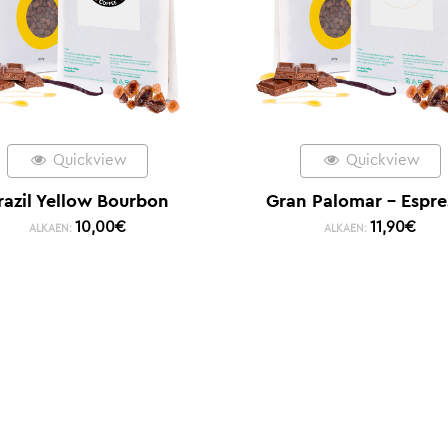
Quickview
Quickview
razil Yellow Bourbon
Gran Palomar – Espre
10,00
€
11,90
€
ALKAEN:
ALKAEN: