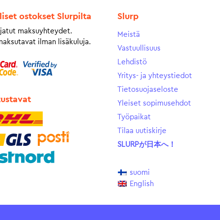
liset ostokset Slurpilta
Slurp
jatut maksuyhteydet.
Meistä
maksutavat ilman lisäkuluja.
Vastuullisuus
Lehdistö
Yritys- ja yhteystiedot
Tietosuojaseloste
tustavat
Yleiset sopimusehdot
Työpaikat
Tilaa uutiskirje
SLURPが日本へ！
suomi
English