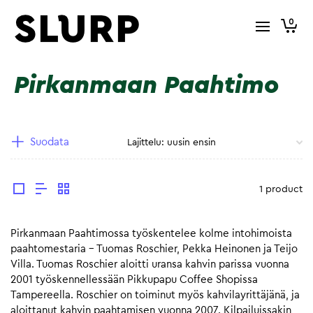
0
Pirkanmaan Paahtimo
Suodata
1 product
Pirkanmaan Paahtimossa työskentelee kolme intohimoista
paahtomestaria – Tuomas Roschier, Pekka Heinonen ja Teijo
Villa. Tuomas Roschier aloitti uransa kahvin parissa vuonna
2001 työskennellessään Pikkupapu Coffee Shopissa
Tampereella. Roschier on toiminut myös kahvilayrittäjänä, ja
aloittanut kahvin paahtamisen vuonna 2007. Kilpailuissakin