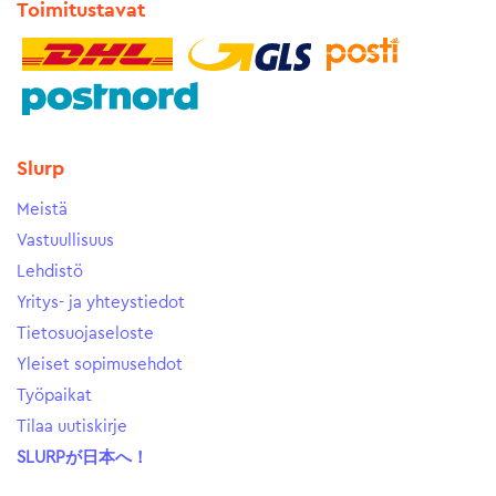
Toimitustavat
Slurp
Meistä
Vastuullisuus
Lehdistö
Yritys- ja yhteystiedot
Tietosuojaseloste
Yleiset sopimusehdot
Työpaikat
Tilaa uutiskirje
SLURPが日本へ！