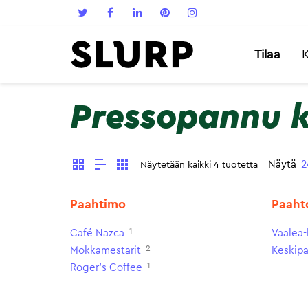
Tilaa
K
Pressopannu 
Näytä
2
Näytetään kaikki 4 tuotetta
Paahtimo
Paaht
1
Café Nazca
Vaalea-
2
Mokkamestarit
Keskip
1
Roger's Coffee