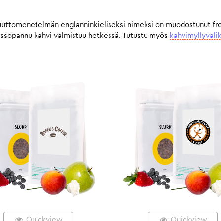
uuttomenetelmän englanninkieliseksi nimeksi on muodostunut french
ressopannu kahvi valmistuu hetkessä. Tutustu myös
kahvimyllyval
Quickview
Quickview