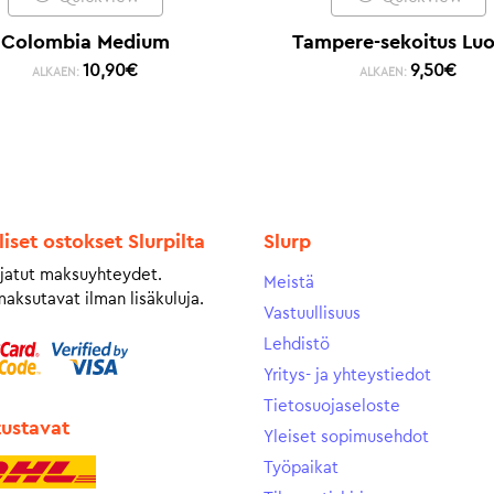
Colombia Medium
Tampere-sekoitus Lu
10,90
€
9,50
€
ALKAEN:
ALKAEN:
liset ostokset Slurpilta
Slurp
jatut maksuyhteydet.
Meistä
maksutavat ilman lisäkuluja.
Vastuullisuus
Lehdistö
Yritys- ja yhteystiedot
Tietosuojaseloste
tustavat
Yleiset sopimusehdot
Työpaikat