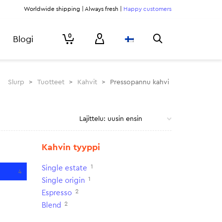
Worldwide shipping | Always fresh |
Happy customers
0
Blogi
Slurp
>
Tuotteet
>
Kahvit
>
Pressopannu kahvi
Kahvin tyyppi
1
Single estate
4
1
Single origin
2
Espresso
2
Blend