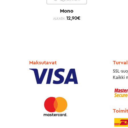
Mono
12,90
€
ALKAEN:
Maksutavat
Turval
SSL-suo
Kaikki 
Toimi