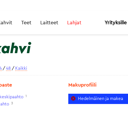
ahvit
Teet
Laitteet
Lahjat
Yrityksille
kahvi
4
/
48
/
Kaikki
oaste
Makuprofiili
1
keskipaahto
Hedelmäinen ja makea
3
aahto