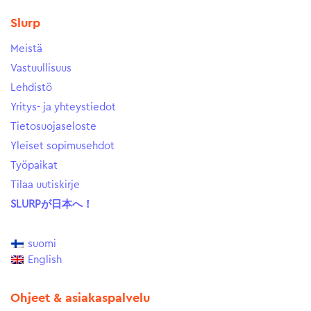
Slurp
Meistä
Vastuullisuus
Lehdistö
Yritys- ja yhteystiedot
Tietosuojaseloste
Yleiset sopimusehdot
Työpaikat
Tilaa uutiskirje
SLURPが日本へ！
suomi
English
Ohjeet & asiakaspalvelu