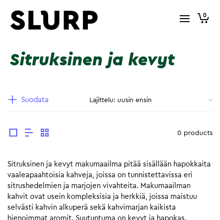
0
Sitruksinen ja kevyt
Suodata
0 products
Sitruksinen ja kevyt makumaailma pitää sisällään hapokkaita
vaaleapaahtoisia kahveja, joissa on tunnistettavissa eri
sitrushedelmien ja marjojen vivahteita. Makumaailman
kahvit ovat usein kompleksisia ja herkkiä, joissa maistuu
selvästi kahvin alkuperä sekä kahvimarjan kaikista
hienoimmat aromit. Suutuntuma on kevyt ja hapokas.