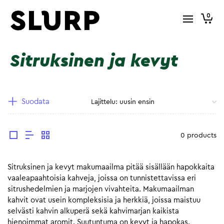
0
Sitruksinen ja kevyt
Suodata
0 products
Sitruksinen ja kevyt makumaailma pitää sisällään hapokkaita
vaaleapaahtoisia kahveja, joissa on tunnistettavissa eri
sitrushedelmien ja marjojen vivahteita. Makumaailman
kahvit ovat usein kompleksisia ja herkkiä, joissa maistuu
selvästi kahvin alkuperä sekä kahvimarjan kaikista
hienoimmat aromit. Suutuntuma on kevyt ja hapokas.