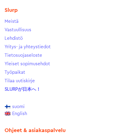
Slurp
Meistä
Vastuullisuus
Lehdistö
Yritys- ja yhteystiedot
Tietosuojaseloste
Yleiset sopimusehdot
Työpaikat
Tilaa uutiskirje
SLURPが日本へ！
suomi
English
Ohjeet & asiakaspalvelu