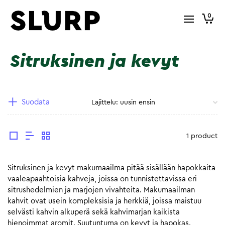
0
Sitruksinen ja kevyt
Suodata
1 product
Sitruksinen ja kevyt makumaailma pitää sisällään hapokkaita
vaaleapaahtoisia kahveja, joissa on tunnistettavissa eri
sitrushedelmien ja marjojen vivahteita. Makumaailman
kahvit ovat usein kompleksisia ja herkkiä, joissa maistuu
selvästi kahvin alkuperä sekä kahvimarjan kaikista
hienoimmat aromit. Suutuntuma on kevyt ja hapokas.