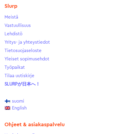
Slurp
Meistä
Vastuullisuus
Lehdistö
Yritys- ja yhteystiedot
Tietosuojaseloste
Yleiset sopimusehdot
Työpaikat
Tilaa uutiskirje
SLURPが日本へ！
suomi
English
Ohjeet & asiakaspalvelu