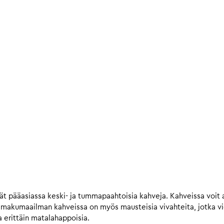
t pääasiassa keski- ja tummapaahtoisia kahveja. Kahveissa voit a
n makumaailman kahveissa on myös mausteisia vivahteita, jotka 
 erittäin matalahappoisia.