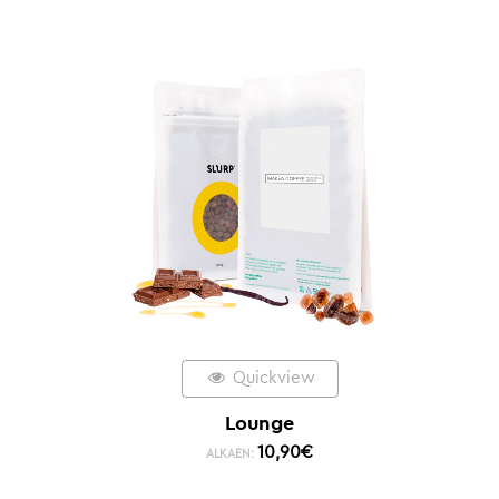
Quickview
Lounge
10,90
€
ALKAEN: