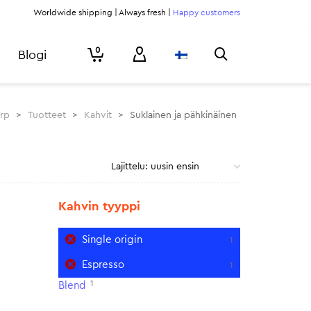
Worldwide shipping | Always fresh |
Happy customers
0
Blogi
urp
>
Tuotteet
>
Kahvit
>
Suklainen ja pähkinäinen
Kahvin tyyppi
Single origin
1
Espresso
1
1
Blend