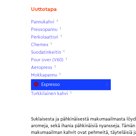
Uuttotapa
1
Pannukahvi
1
Pressopannu
1
Perkolaattori
1
Chemex
1
Suodatinkeitin
1
Pour over (V60)
1
Aeropress
1
Mokkapannu
Espresso
1
1
Turkkilainen kahvi
Suklaisesta ja pähkinäisestä makumaailmasta löydä
aromeja, sekä ihania pähkinäisiä nyansseja. Tämä
makumaailman kahvit ovat pehmeitä, täyteläisiä ja