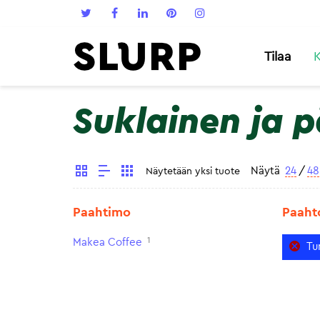
Tilaa
K
Suklainen ja 
Näytä
24
/
48
Näytetään yksi tuote
Paahtimo
Paaht
1
Makea Coffee
Tu