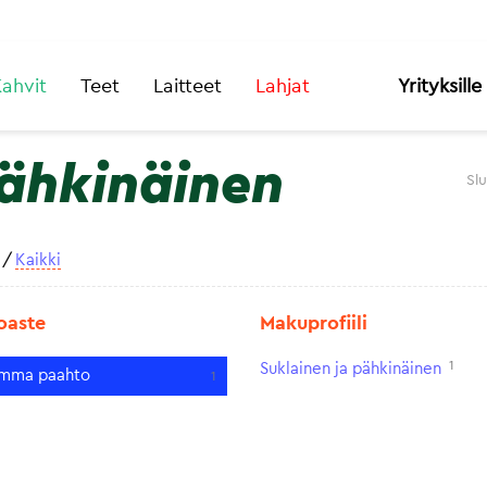
ahvit
Teet
Laitteet
Lahjat
Yrityksille
pähkinäinen
Sl
/
Kaikki
oaste
Makuprofiili
1
Suklainen ja pähkinäinen
mma paahto
1