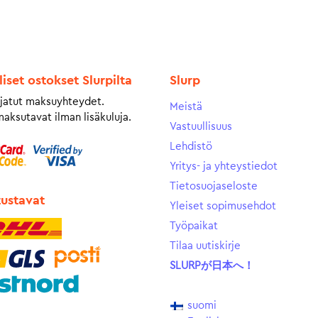
liset ostokset Slurpilta
Slurp
jatut maksuyhteydet.
Meistä
maksutavat ilman lisäkuluja.
Vastuullisuus
Lehdistö
Yritys- ja yhteystiedot
Tietosuojaseloste
tustavat
Yleiset sopimusehdot
Työpaikat
Tilaa uutiskirje
SLURPが日本へ！
suomi