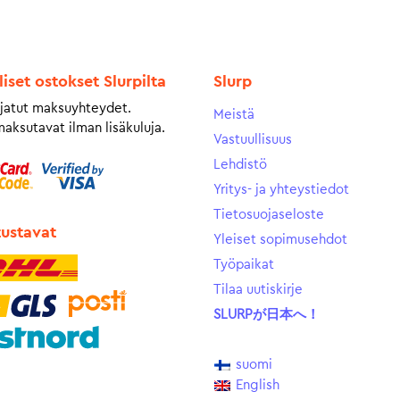
liset ostokset Slurpilta
Slurp
jatut maksuyhteydet.
Meistä
maksutavat ilman lisäkuluja.
Vastuullisuus
Lehdistö
Yritys- ja yhteystiedot
Tietosuojaseloste
tustavat
Yleiset sopimusehdot
Työpaikat
Tilaa uutiskirje
SLURPが日本へ！
suomi
English