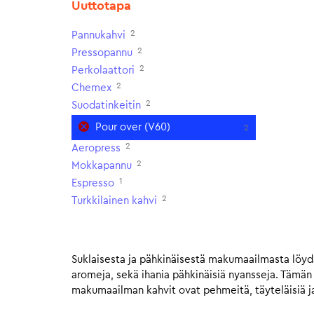
Uuttotapa
2
Pannukahvi
2
Pressopannu
2
Perkolaattori
2
Chemex
2
Suodatinkeitin
Pour over (V60)
2
2
Aeropress
2
Mokkapannu
1
Espresso
2
Turkkilainen kahvi
Suklaisesta ja pähkinäisestä makumaailmasta löydä
aromeja, sekä ihania pähkinäisiä nyansseja. Tämä
makumaailman kahvit ovat pehmeitä, täyteläisiä ja