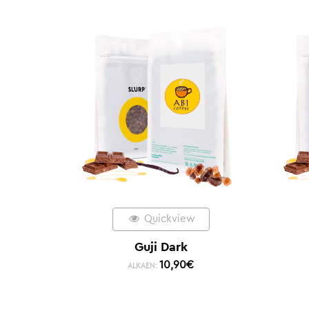
Quickview
Guji Dark
10,90
€
ALKAEN: