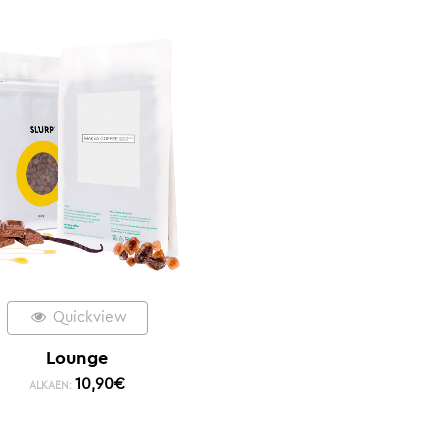
Quickview
Lounge
10,90
€
ALKAEN: