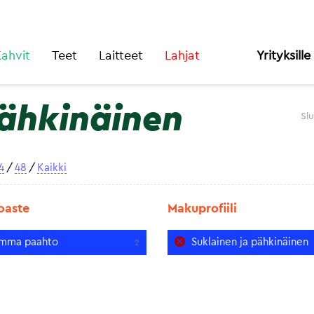
ahvit
Teet
Laitteet
Lahjat
Yrityksille
pähkinäinen
Sl
4
/
48
/
Kaikki
oaste
Makuprofiili
mma paahto
Suklainen ja pähkinäinen
2