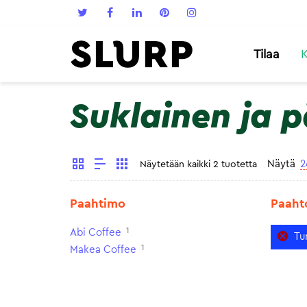
Tilaa
K
Suklainen ja 
Näytä
2
Näytetään kaikki 2 tuotetta
Paahtimo
Paaht
1
Abi Coffee
Tu
1
Makea Coffee