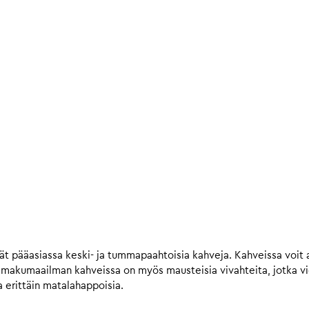
t pääasiassa keski- ja tummapaahtoisia kahveja. Kahveissa voit a
n makumaailman kahveissa on myös mausteisia vivahteita, jotka 
 erittäin matalahappoisia.