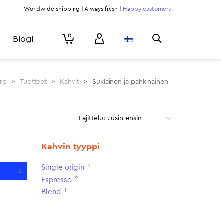
Worldwide shipping | Always fresh |
Happy customers
0
Blogi
urp
>
Tuotteet
>
Kahvit
>
Suklainen ja pähkinäinen
Kahvin tyyppi
1
Single origin
2
2
Espresso
1
Blend