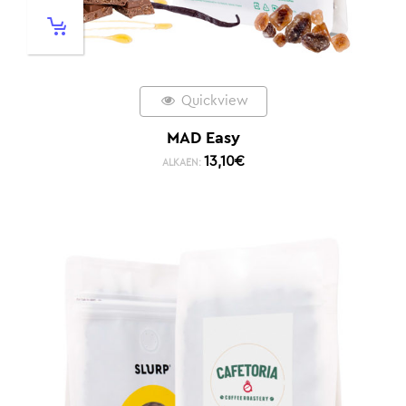
Quickview
MAD Easy
13,10
€
ALKAEN: