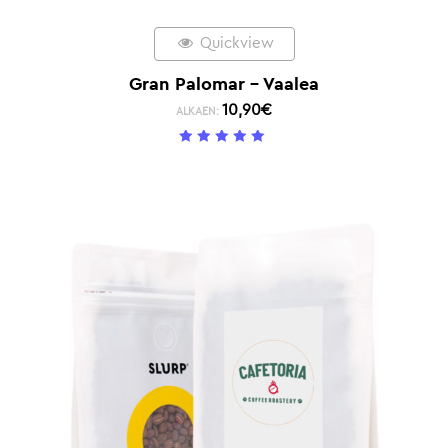
Quickview
Gran Palomar – Vaalea
10,90
€
ALKAEN:
5
/ 5