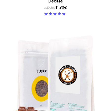
Decafe
11,90
€
ALKAEN:
5
/ 5