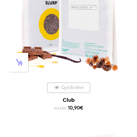
Quickview
Club
10,90
€
ALKAEN: