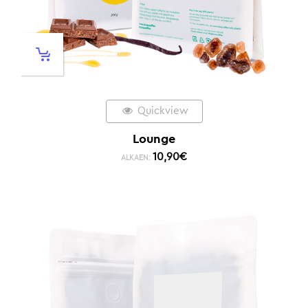
Quickview
Lounge
10,90
€
ALKAEN: