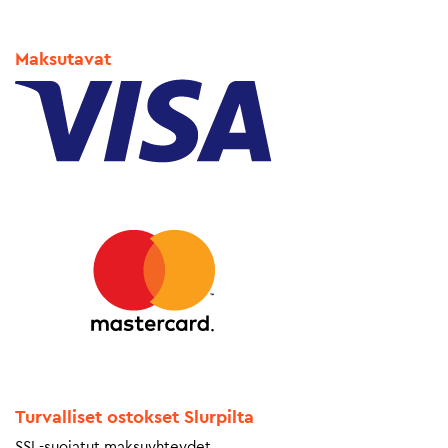
Maksutavat
Turvalliset ostokset Slurpilta
SSL-suojatut maksuyhteydet.