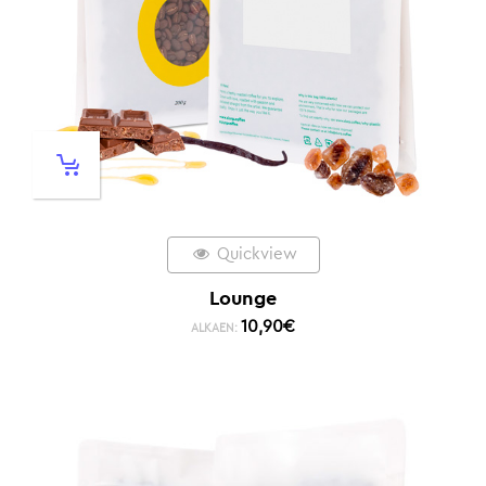
Quickview
Lounge
10,90
€
ALKAEN: