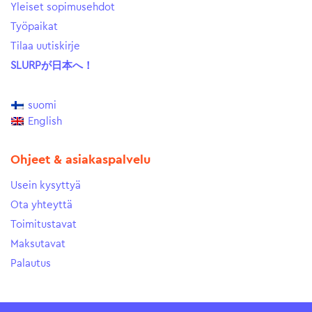
Yleiset sopimusehdot
Työpaikat
Tilaa uutiskirje
SLURPが日本へ！
suomi
English
Ohjeet & asiakaspalvelu
Usein kysyttyä
Ota yhteyttä
Toimitustavat
Maksutavat
Palautus