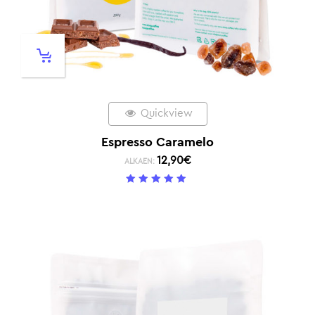
Quickview
Espresso Caramelo
12,90
€
ALKAEN:
5
/ 5