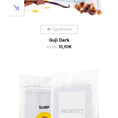
Quickview
Guji Dark
10,90
€
ALKAEN: