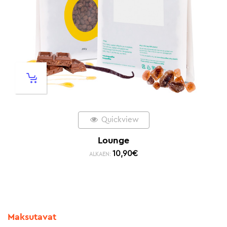
Quickview
Lounge
10,90
€
ALKAEN:
Maksutavat