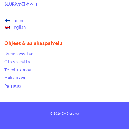
SLURPが日本へ！
suomi
English
Ohjeet & asiakaspalvelu
Usein kysyttyä
Ota yhteyttä
Toimitustavat
Maksutavat
Palautus
© 2026 Oy Slurp Ab