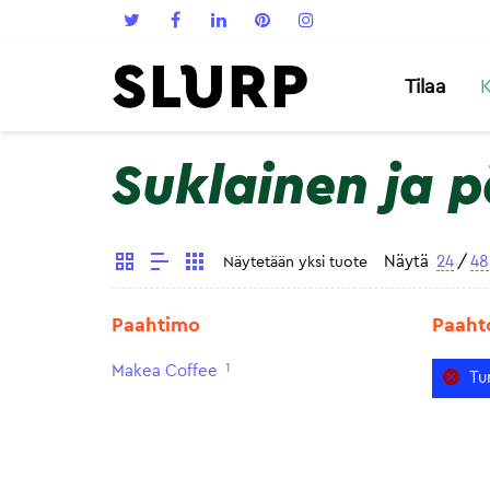
Tilaa
K
Suklainen ja 
Näytä
24
/
48
Näytetään yksi tuote
Paahtimo
Paaht
1
Makea Coffee
Tu