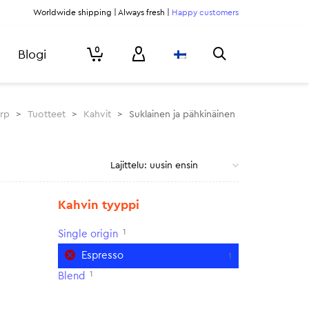
Worldwide shipping | Always fresh |
Happy customers
0
Blogi
urp
>
Tuotteet
>
Kahvit
>
Suklainen ja pähkinäinen
Kahvin tyyppi
1
Single origin
Espresso
1
1
Blend