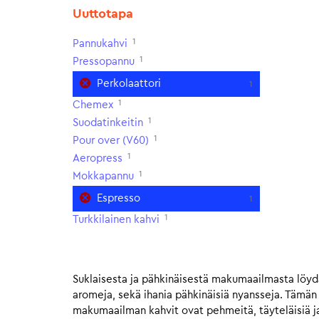
Uuttotapa
1
Pannukahvi
1
Pressopannu
Perkolaattori
1
1
Chemex
1
Suodatinkeitin
1
Pour over (V60)
1
Aeropress
1
Mokkapannu
Espresso
1
1
Turkkilainen kahvi
Suklaisesta ja pähkinäisestä makumaailmasta löydä
aromeja, sekä ihania pähkinäisiä nyansseja. Tämä
makumaailman kahvit ovat pehmeitä, täyteläisiä ja