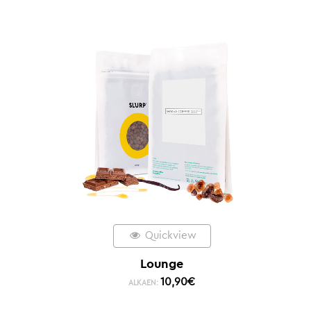
Quickview
Lounge
10,90
€
ALKAEN: