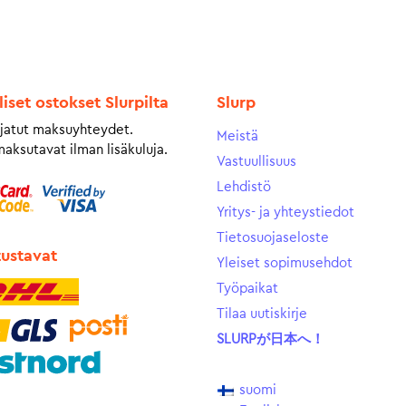
liset ostokset Slurpilta
Slurp
jatut maksuyhteydet.
Meistä
maksutavat ilman lisäkuluja.
Vastuullisuus
Lehdistö
Yritys- ja yhteystiedot
Tietosuojaseloste
tustavat
Yleiset sopimusehdot
Työpaikat
Tilaa uutiskirje
SLURPが日本へ！
suomi