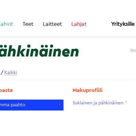
ahvit
Teet
Laitteet
Lahjat
Yrityksille
pähkinäinen
Sl
/
Kaikki
oaste
Makuprofiili
1
Suklainen ja pähkinäinen
mma paahto
1