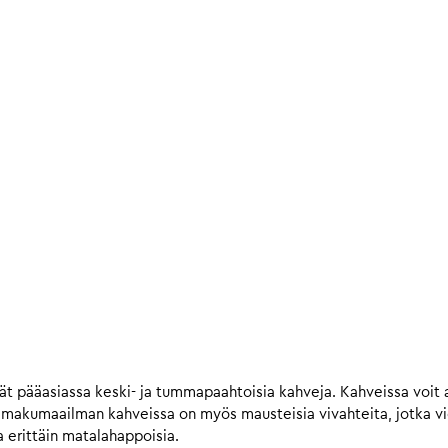
t pääasiassa keski- ja tummapaahtoisia kahveja. Kahveissa voit a
n makumaailman kahveissa on myös mausteisia vivahteita, jotka 
 erittäin matalahappoisia.