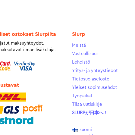
liset ostokset Slurpilta
Slurp
jatut maksuyhteydet.
Meistä
maksutavat ilman lisäkuluja.
Vastuullisuus
Lehdistö
Yritys- ja yhteystiedot
Tietosuojaseloste
tustavat
Yleiset sopimusehdot
Työpaikat
Tilaa uutiskirje
SLURPが日本へ！
suomi