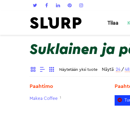
Tilaa
K
Suklainen ja 
Näytä
24
/
48
Näytetään yksi tuote
Paahtimo
Paaht
1
Makea Coffee
Tu