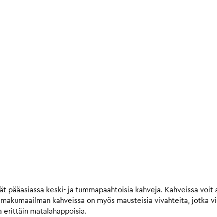
t pääasiassa keski- ja tummapaahtoisia kahveja. Kahveissa voit a
n makumaailman kahveissa on myös mausteisia vivahteita, jotka 
 erittäin matalahappoisia.