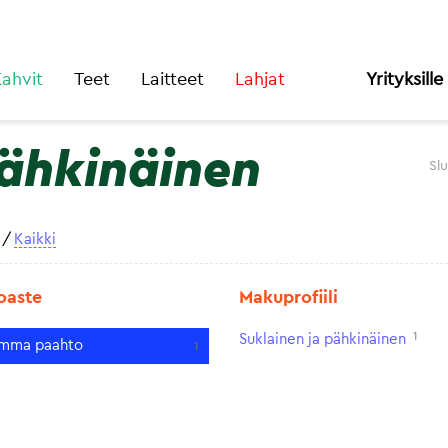
ahvit
Teet
Laitteet
Lahjat
Yrityksille
pähkinäinen
Sl
/
Kaikki
oaste
Makuprofiili
1
Suklainen ja pähkinäinen
mma paahto
1