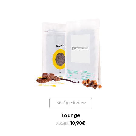
Quickview
Lounge
10,90
€
ALKAEN: