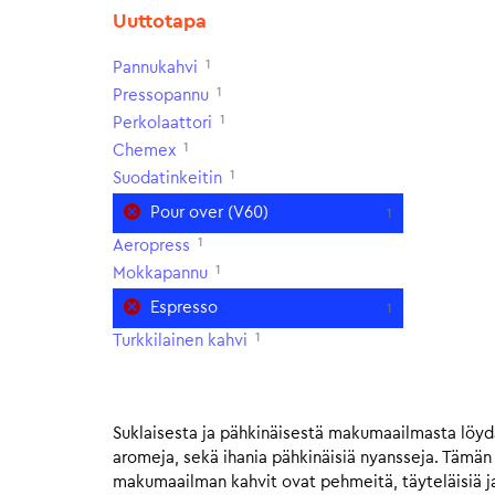
Uuttotapa
1
Pannukahvi
1
Pressopannu
1
Perkolaattori
1
Chemex
1
Suodatinkeitin
Pour over (V60)
1
1
Aeropress
1
Mokkapannu
Espresso
1
1
Turkkilainen kahvi
Suklaisesta ja pähkinäisestä makumaailmasta löydä
aromeja, sekä ihania pähkinäisiä nyansseja. Tämä
makumaailman kahvit ovat pehmeitä, täyteläisiä ja