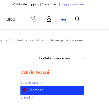
Worldwide shipping | Always fresh |
Happy customers
0
Blogi
urp
>
Tuotteet
>
Kahvit
>
Suklainen ja pähkinäinen
Kahvin tyyppi
1
Single origin
Espresso
1
1
Blend