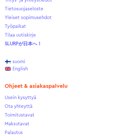
Yritys- ja yhteystiedot
Tietosuojaseloste
Yleiset sopimusehdot
Työpaikat
Tilaa uutiskirje
SLURPが日本へ！
suomi
English
Ohjeet & asiakaspalvelu
Usein kysyttyä
Ota yhteyttä
Toimitustavat
Maksutavat
Palautus