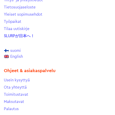
Yritys- ja yhteystiedot
Tietosuojaseloste
Yleiset sopimusehdot
Työpaikat
Tilaa uutiskirje
SLURPが日本へ！
suomi
English
Ohjeet & asiakaspalvelu
Usein kysyttyä
Ota yhteyttä
Toimitustavat
Maksutavat
Palautus