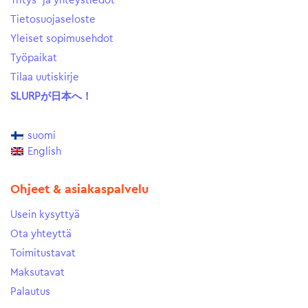
Yritys- ja yhteystiedot
Tietosuojaseloste
Yleiset sopimusehdot
Työpaikat
Tilaa uutiskirje
SLURPが日本へ！
suomi
English
Ohjeet & asiakaspalvelu
Usein kysyttyä
Ota yhteyttä
Toimitustavat
Maksutavat
Palautus