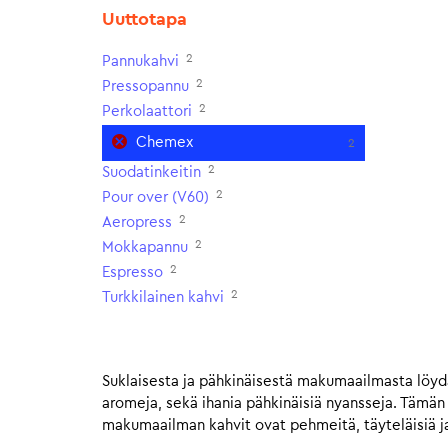
Uuttotapa
2
Pannukahvi
2
Pressopannu
2
Perkolaattori
Chemex
2
2
Suodatinkeitin
2
Pour over (V60)
2
Aeropress
2
Mokkapannu
2
Espresso
2
Turkkilainen kahvi
Suklaisesta ja pähkinäisestä makumaailmasta löydä
aromeja, sekä ihania pähkinäisiä nyansseja. Tämä
makumaailman kahvit ovat pehmeitä, täyteläisiä ja