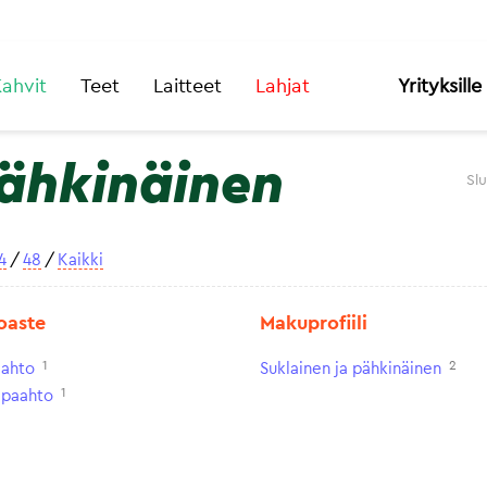
ahvit
Teet
Laitteet
Lahjat
Yrityksille
pähkinäinen
Sl
4
/
48
/
Kaikki
oaste
Makuprofiili
1
2
aahto
Suklainen ja pähkinäinen
1
paahto