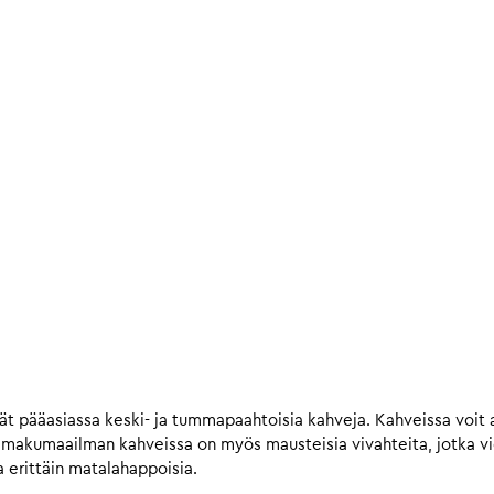
t pääasiassa keski- ja tummapaahtoisia kahveja. Kahveissa voit a
n makumaailman kahveissa on myös mausteisia vivahteita, jotka 
 erittäin matalahappoisia.