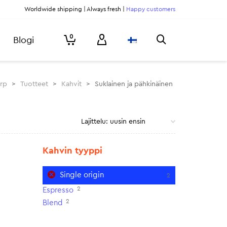
Worldwide shipping | Always fresh |
Happy customers
0
Blogi
urp
>
Tuotteet
>
Kahvit
>
Suklainen ja pähkinäinen
Kahvin tyyppi
Single origin
2
2
Espresso
2
Blend