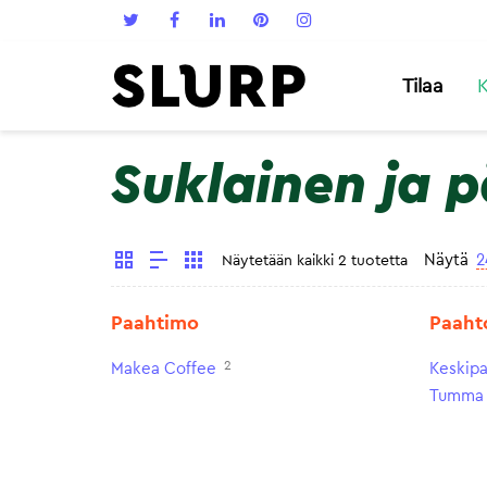
Tilaa
K
Suklainen ja 
Näytä
2
Näytetään kaikki 2 tuotetta
Paahtimo
Paaht
2
Makea Coffee
Keskip
Tumma 