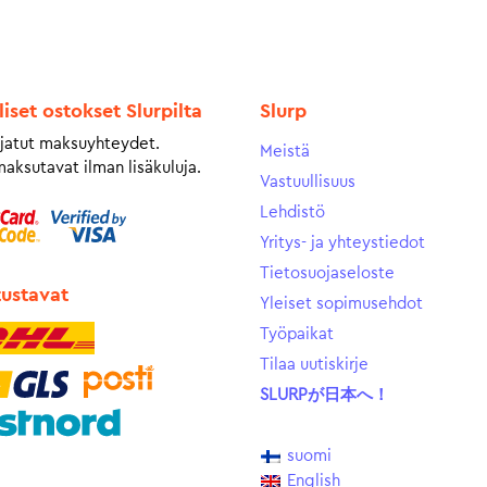
liset ostokset Slurpilta
Slurp
jatut maksuyhteydet.
Meistä
maksutavat ilman lisäkuluja.
Vastuullisuus
Lehdistö
Yritys- ja yhteystiedot
Tietosuojaseloste
tustavat
Yleiset sopimusehdot
Työpaikat
Tilaa uutiskirje
SLURPが日本へ！
suomi
English