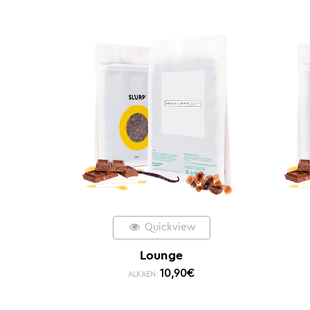
Quickview
Lounge
10,90
€
ALKAEN: