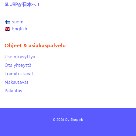
SLURPが日本へ！
suomi
English
Ohjeet & asiakaspalvelu
Usein kysyttyä
Ota yhteyttä
Toimitustavat
Maksutavat
Palautus
© 2026 Oy Slurp Ab