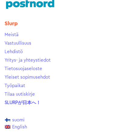
Slurp
Meistä
Vastuullisuus
Lehdistö
Yritys- ja yhteystiedot
Tietosuojaseloste
Yleiset sopimusehdot
Työpaikat
Tilaa uutiskirje
SLURPが日本へ！
suomi
English