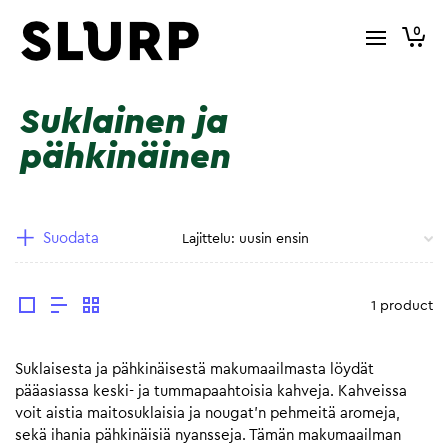
0
Suklainen ja
pähkinäinen
Suodata
1 product
Suklaisesta ja pähkinäisestä makumaailmasta löydät
pääasiassa keski- ja tummapaahtoisia kahveja. Kahveissa
voit aistia maitosuklaisia ja nougat’n pehmeitä aromeja,
sekä ihania pähkinäisiä nyansseja. Tämän makumaailman