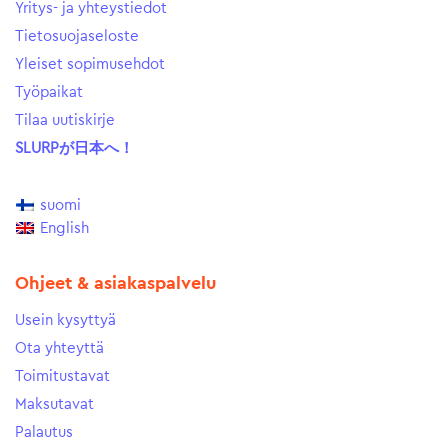
Yritys- ja yhteystiedot
Tietosuojaseloste
Yleiset sopimusehdot
Työpaikat
Tilaa uutiskirje
SLURPが日本へ！
suomi
English
Ohjeet & asiakaspalvelu
Usein kysyttyä
Ota yhteyttä
Toimitustavat
Maksutavat
Palautus