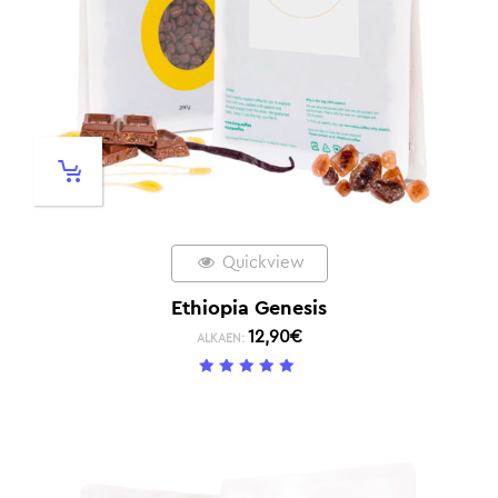
Quickview
Ethiopia Genesis
12,90
€
ALKAEN:
5
/ 5