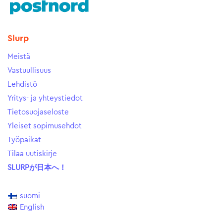
Slurp
Meistä
Vastuullisuus
Lehdistö
Yritys- ja yhteystiedot
Tietosuojaseloste
Yleiset sopimusehdot
Työpaikat
Tilaa uutiskirje
SLURPが日本へ！
suomi
English