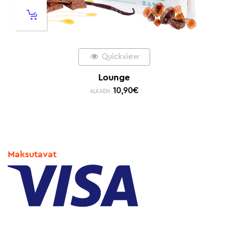
Quickview
Lounge
10,90
€
ALKAEN:
Maksutavat