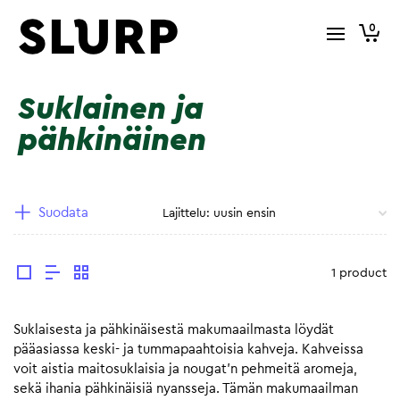
0
Suklainen ja
pähkinäinen
Suodata
1 product
Suklaisesta ja pähkinäisestä makumaailmasta löydät
pääasiassa keski- ja tummapaahtoisia kahveja. Kahveissa
voit aistia maitosuklaisia ja nougat’n pehmeitä aromeja,
sekä ihania pähkinäisiä nyansseja. Tämän makumaailman