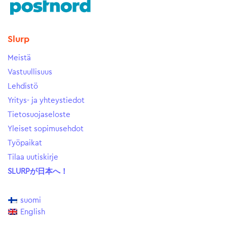
Slurp
Meistä
Vastuullisuus
Lehdistö
Yritys- ja yhteystiedot
Tietosuojaseloste
Yleiset sopimusehdot
Työpaikat
Tilaa uutiskirje
SLURPが日本へ！
suomi
English