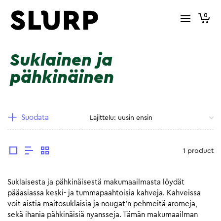
0
Suklainen ja
pähkinäinen
Suodata
1 product
Suklaisesta ja pähkinäisestä makumaailmasta löydät
pääasiassa keski- ja tummapaahtoisia kahveja. Kahveissa
voit aistia maitosuklaisia ja nougat’n pehmeitä aromeja,
sekä ihania pähkinäisiä nyansseja. Tämän makumaailman