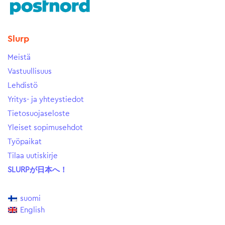
Slurp
Meistä
Vastuullisuus
Lehdistö
Yritys- ja yhteystiedot
Tietosuojaseloste
Yleiset sopimusehdot
Työpaikat
Tilaa uutiskirje
SLURPが日本へ！
suomi
English