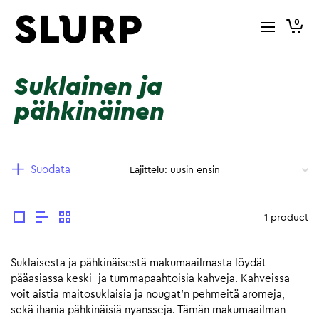
0
Suklainen ja
pähkinäinen
Suodata
1 product
Suklaisesta ja pähkinäisestä makumaailmasta löydät
pääasiassa keski- ja tummapaahtoisia kahveja. Kahveissa
voit aistia maitosuklaisia ja nougat’n pehmeitä aromeja,
sekä ihania pähkinäisiä nyansseja. Tämän makumaailman