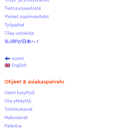
Yritys- ja yhteystiedot
Tietosuojaseloste
Yleiset sopimusehdot
Työpaikat
Tilaa uutiskirje
SLURPが日本へ！
suomi
English
Ohjeet & asiakaspalvelu
Usein kysyttyä
Ota yhteyttä
Toimitustavat
Maksutavat
Palautus