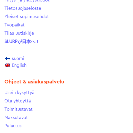
Yritys- ja yhteystiedot
Tietosuojaseloste
Yleiset sopimusehdot
Työpaikat
Tilaa uutiskirje
SLURPが日本へ！
suomi
English
Ohjeet & asiakaspalvelu
Usein kysyttyä
Ota yhteyttä
Toimitustavat
Maksutavat
Palautus