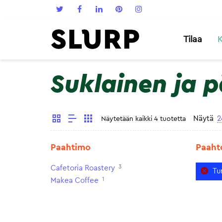
Tilaa
K
Suklainen ja 
Näytä
2
Näytetään kaikki 4 tuotetta
Paahtimo
Paaht
3
Cafetoria Roastery
Tu
1
Makea Coffee