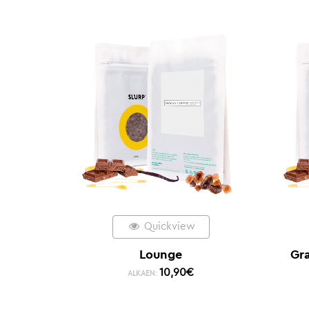
Quickview
Lounge
Gr
10,90
€
ALKAEN: