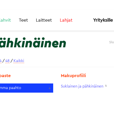
ahvit
Teet
Laitteet
Lahjat
Yrityksille
pähkinäinen
Sl
4
/
48
/
Kaikki
oaste
Makuprofiili
4
Suklainen ja pähkinäinen
mma paahto
4