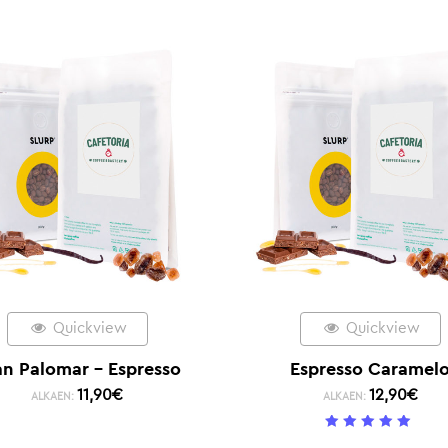
Quickview
Quickview
an Palomar – Espresso
Espresso Caramel
11,90
€
12,90
€
ALKAEN:
ALKAEN:
5