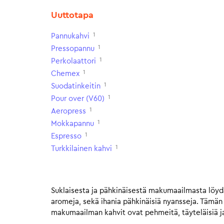
Uuttotapa
1
Pannukahvi
1
Pressopannu
1
Perkolaattori
1
Chemex
1
Suodatinkeitin
1
Pour over (V60)
1
Aeropress
1
Mokkapannu
1
Espresso
1
Turkkilainen kahvi
Suklaisesta ja pähkinäisestä makumaailmasta löydä
aromeja, sekä ihania pähkinäisiä nyansseja. Tämä
makumaailman kahvit ovat pehmeitä, täyteläisiä ja