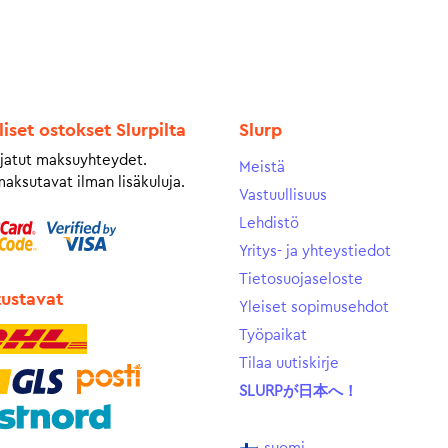
/ 5
liset ostokset Slurpilta
Slurp
jatut maksuyhteydet.
Meistä
maksutavat ilman lisäkuluja.
Vastuullisuus
Lehdistö
Yritys- ja yhteystiedot
Tietosuojaseloste
tustavat
Yleiset sopimusehdot
Työpaikat
Tilaa uutiskirje
SLURPが日本へ！