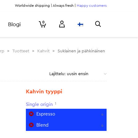
Worldwide shipping | Always fresh |
Happy customers
0
Blogi
urp
>
Tuotteet
>
Kahvit
>
Suklainen ja pähkinäinen
Kahvin tyyppi
1
Single origin
Espresso
4
Blend
4