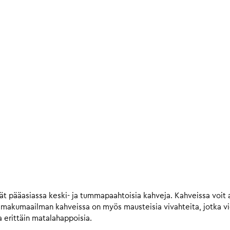
t pääasiassa keski- ja tummapaahtoisia kahveja. Kahveissa voit a
n makumaailman kahveissa on myös mausteisia vivahteita, jotka 
 erittäin matalahappoisia.