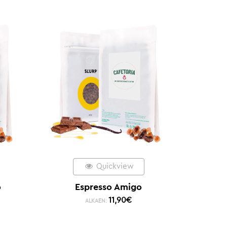
Quickview
o
Espresso Amigo
11,90
€
ALKAEN: