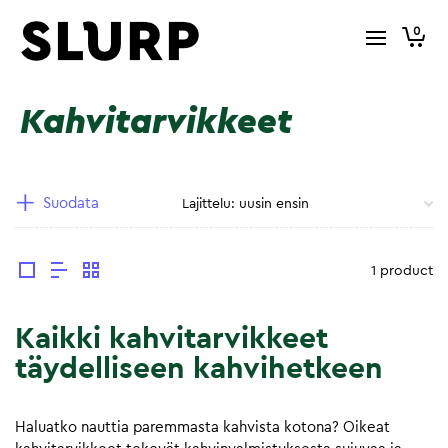
0
Kahvitarvikkeet
Suodata
1 product
Kaikki kahvitarvikkeet
täydelliseen kahvihetkeen
Haluatko nauttia paremmasta kahvista kotona? Oikeat