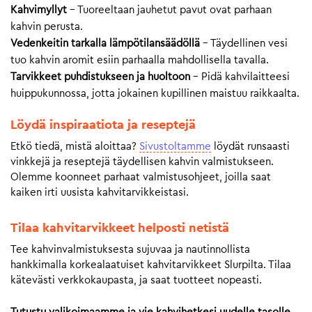
Kahvimyllyt
– Tuoreeltaan jauhetut pavut ovat parhaan
kahvin perusta.
Vedenkeitin tarkalla lämpötilansäädöllä
– Täydellinen vesi
tuo kahvin aromit esiin parhaalla mahdollisella tavalla.
Tarvikkeet puhdistukseen ja huoltoon
– Pidä kahvilaitteesi
huippukunnossa, jotta jokainen kupillinen maistuu raikkaalta.
Löydä inspiraatiota ja reseptejä
Etkö tiedä, mistä aloittaa?
Sivustoltamme
löydät runsaasti
vinkkejä ja reseptejä täydellisen kahvin valmistukseen.
Olemme koonneet parhaat valmistusohjeet, joilla saat
kaiken irti uusista kahvitarvikkeistasi.
Tilaa kahvitarvikkeet helposti netistä
Tee kahvinvalmistuksesta sujuvaa ja nautinnollista
hankkimalla korkealaatuiset kahvitarvikkeet Slurpilta. Tilaa
kätevästi verkkokaupasta, ja saat tuotteet nopeasti.