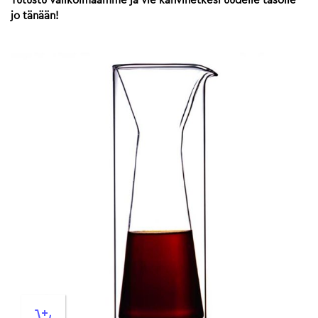
Tutustu valikoimaamme ja vie kahvihetkesi uudelle tasolle
jo tänään!