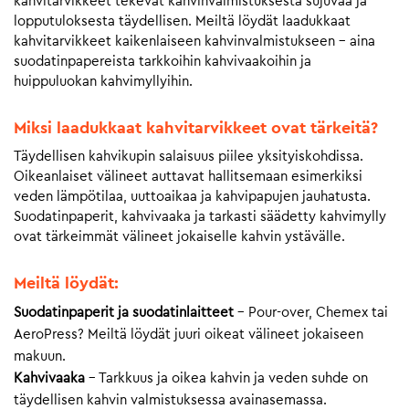
kahvitarvikkeet tekevät kahvinvalmistuksesta sujuvaa ja
lopputuloksesta täydellisen. Meiltä löydät laadukkaat
kahvitarvikkeet kaikenlaiseen kahvinvalmistukseen – aina
suodatinpapereista tarkkoihin kahvivaakoihin ja
huippuluokan kahvimyllyihin.
Miksi laadukkaat kahvitarvikkeet ovat tärkeitä?
Täydellisen kahvikupin salaisuus piilee yksityiskohdissa.
Oikeanlaiset välineet auttavat hallitsemaan esimerkiksi
veden lämpötilaa, uuttoaikaa ja kahvipapujen jauhatusta.
Suodatinpaperit, kahvivaaka ja tarkasti säädetty kahvimylly
ovat tärkeimmät välineet jokaiselle kahvin ystävälle.
Meiltä löydät:
Suodatinpaperit ja suodatinlaitteet
– Pour-over, Chemex tai
AeroPress? Meiltä löydät juuri oikeat välineet jokaiseen
makuun.
Kahvivaaka
– Tarkkuus ja oikea kahvin ja veden suhde on
täydellisen kahvin valmistuksessa avainasemassa.