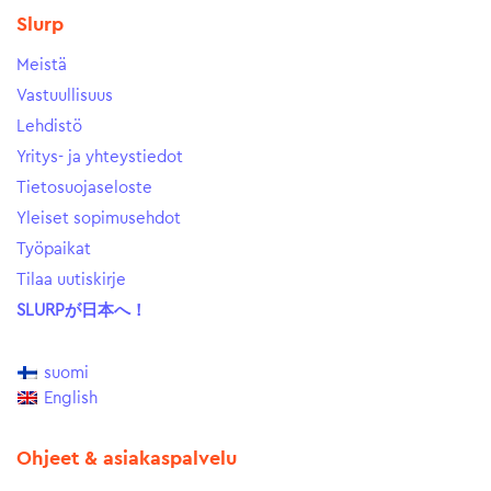
Slurp
Meistä
Vastuullisuus
Lehdistö
Yritys- ja yhteystiedot
Tietosuojaseloste
Yleiset sopimusehdot
Työpaikat
Tilaa uutiskirje
SLURPが日本へ！
suomi
English
Ohjeet & asiakaspalvelu