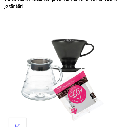
Tutustu valikoimaamme ja vie kahvihetkesi uudelle tasolle
jo tänään!