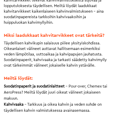
kahvitarvikkeet tekevät kahvinvalmistuksesta sujuvaa ja
lopputuloksesta täydellisen. Meiltä löydät laadukkaat
kahvitarvikkeet kaikenlaiseen kahvinvalmistukseen – aina
suodatinpapereista tarkkoihin kahvivaakoihin ja
huippuluokan kahvimyllyihin.
Miksi laadukkaat kahvitarvikkeet ovat tärkeitä?
Täydellisen kahvikupin salaisuus piilee yksityiskohdissa.
Oikeanlaiset välineet auttavat hallitsemaan esimerkiksi
veden lämpötilaa, uuttoaikaa ja kahvipapujen jauhatusta.
Suodatinpaperit, kahvivaaka ja tarkasti säädetty kahvimylly
ovat tärkeimmät välineet jokaiselle kahvin ystävälle.
Meiltä löydät:
Suodatinpaperit ja suodatinlaitteet
– Pour-over, Chemex tai
AeroPress? Meiltä löydät juuri oikeat välineet jokaiseen
makuun.
Kahvivaaka
– Tarkkuus ja oikea kahvin ja veden suhde on
täydellisen kahvin valmistuksessa avainasemassa.