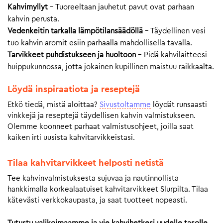
Kahvimyllyt
– Tuoreeltaan jauhetut pavut ovat parhaan
kahvin perusta.
Vedenkeitin tarkalla lämpötilansäädöllä
– Täydellinen vesi
tuo kahvin aromit esiin parhaalla mahdollisella tavalla.
Tarvikkeet puhdistukseen ja huoltoon
– Pidä kahvilaitteesi
huippukunnossa, jotta jokainen kupillinen maistuu raikkaalta.
Löydä inspiraatiota ja reseptejä
Etkö tiedä, mistä aloittaa?
Sivustoltamme
löydät runsaasti
vinkkejä ja reseptejä täydellisen kahvin valmistukseen.
Olemme koonneet parhaat valmistusohjeet, joilla saat
kaiken irti uusista kahvitarvikkeistasi.
Tilaa kahvitarvikkeet helposti netistä
Tee kahvinvalmistuksesta sujuvaa ja nautinnollista
hankkimalla korkealaatuiset kahvitarvikkeet Slurpilta. Tilaa
kätevästi verkkokaupasta, ja saat tuotteet nopeasti.