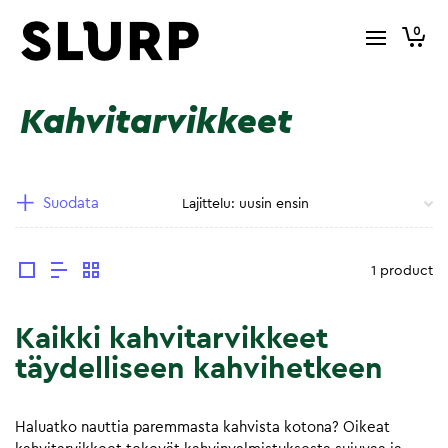
0
Kahvitarvikkeet
Suodata
1 product
Kaikki kahvitarvikkeet
täydelliseen kahvihetkeen
Haluatko nauttia paremmasta kahvista kotona? Oikeat