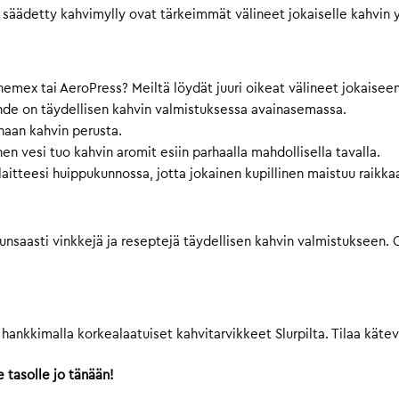
i säädetty kahvimylly ovat tärkeimmät välineet jokaiselle kahvin y
hemex tai AeroPress? Meiltä löydät juuri oikeat välineet jokaisee
uhde on täydellisen kahvin valmistuksessa avainasemassa.
haan kahvin perusta.
en vesi tuo kahvin aromit esiin parhaalla mahdollisella tavalla.
laitteesi huippukunnossa, jotta jokainen kupillinen maistuu raikkaa
unsaasti vinkkejä ja reseptejä täydellisen kahvin valmistukseen.
 hankkimalla korkealaatuiset kahvitarvikkeet Slurpilta. Tilaa käte
 tasolle jo tänään!