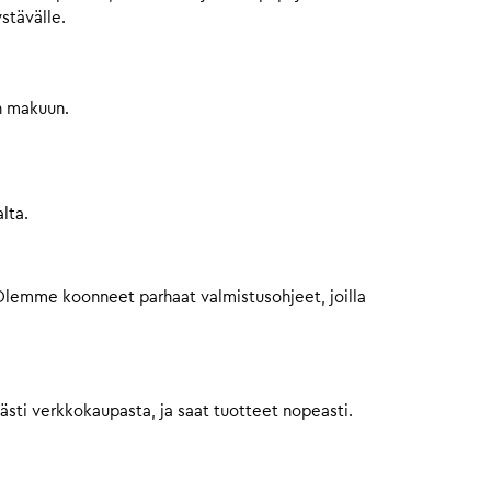
stävälle.
n makuun.
lta.
 Olemme koonneet parhaat valmistusohjeet, joilla
västi verkkokaupasta, ja saat tuotteet nopeasti.