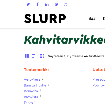
Tilaa
K
Kahvitarvikke
Näytetään 1-2 yhteensä 44 tuotteesta
Tuotemerkki
Uutto
2
AeroPress
Presso
3
Barista Hustle
Pour ov
2
Bonavita
1
Brewista
1
Espro