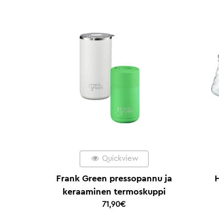
Quickview
Frank Green pressopannu ja
H
keraaminen termoskuppi
71,90
€