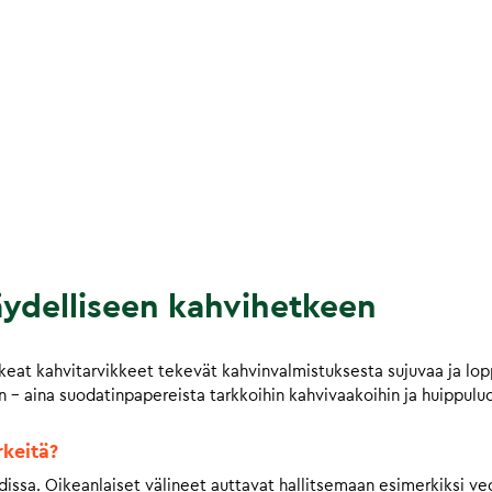
äydelliseen kahvihetkeen
eat kahvitarvikkeet tekevät kahvinvalmistuksesta sujuvaa ja lopp
 – aina suodatinpapereista tarkkoihin kahvivaakoihin ja huippuluo
rkeitä?
hdissa. Oikeanlaiset välineet auttavat hallitsemaan esimerkiksi v