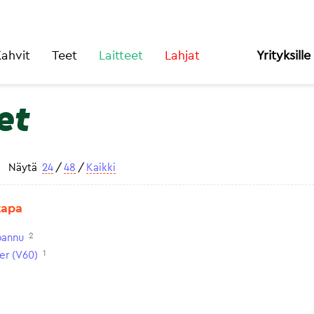
ahvit
Teet
Laitteet
Lahjat
Yrityksille
et
Näytä
24
/
48
/
Kaikki
tapa
2
pannu
1
er (V60)