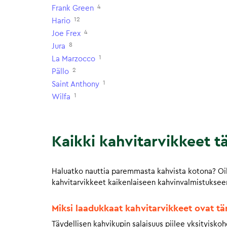
4
Frank Green
12
Hario
4
Joe Frex
8
Jura
1
La Marzocco
2
Pällo
1
Saint Anthony
1
Wilfa
Kaikki kahvitarvikkeet t
Haluatko nauttia paremmasta kahvista kotona? Oik
kahvitarvikkeet kaikenlaiseen kahvinvalmistukseen
Miksi laadukkaat kahvitarvikkeet ovat tä
Täydellisen kahvikupin salaisuus piilee yksityisko