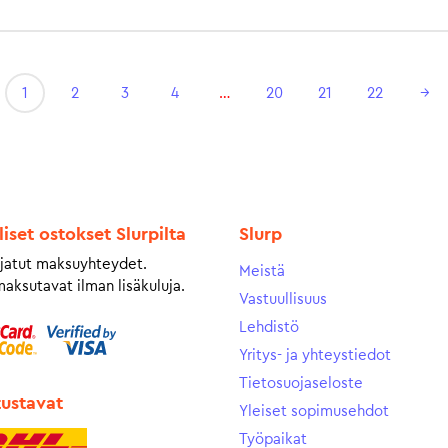
1
2
3
4
…
20
21
22
→
liset ostokset Slurpilta
Slurp
jatut maksuyhteydet.
Meistä
maksutavat ilman lisäkuluja.
Vastuullisuus
Lehdistö
Yritys- ja yhteystiedot
Tietosuojaseloste
tustavat
Yleiset sopimusehdot
Työpaikat