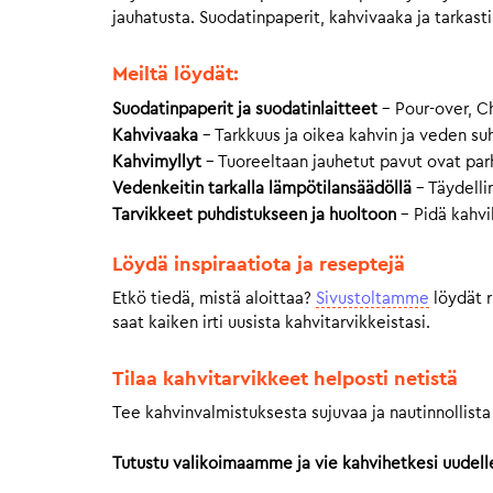
jauhatusta. Suodatinpaperit, kahvivaaka ja tarkast
Meiltä löydät:
Suodatinpaperit ja suodatinlaitteet
– Pour-over, C
Kahvivaaka
– Tarkkuus ja oikea kahvin ja veden s
Kahvimyllyt
– Tuoreeltaan jauhetut pavut ovat par
Vedenkeitin tarkalla lämpötilansäädöllä
– Täydellin
Tarvikkeet puhdistukseen ja huoltoon
– Pidä kahvi
Löydä inspiraatiota ja reseptejä
Etkö tiedä, mistä aloittaa?
Sivustoltamme
löydät r
saat kaiken irti uusista kahvitarvikkeistasi.
Tilaa kahvitarvikkeet helposti netistä
Tee kahvinvalmistuksesta sujuvaa ja nautinnollista
Tutustu valikoimaamme ja vie kahvihetkesi uudelle