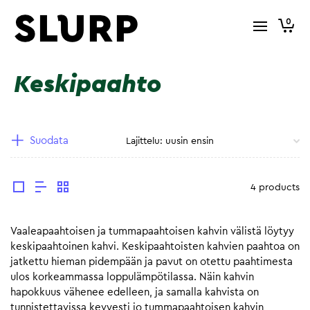
0
Keskipaahto
Suodata
4 products
Vaaleapaahtoisen ja tummapaahtoisen kahvin välistä löytyy
keskipaahtoinen kahvi. Keskipaahtoisten kahvien paahtoa on
jatkettu hieman pidempään ja pavut on otettu paahtimesta
ulos korkeammassa loppulämpötilassa. Näin kahvin
hapokkuus vähenee edelleen, ja samalla kahvista on
tunnistettavissa kevyesti jo tummapaahtoisen kahvin