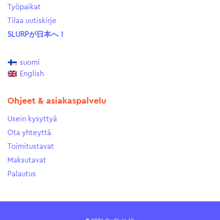
Työpaikat
Tilaa uutiskirje
SLURPが日本へ！
suomi
English
Ohjeet & asiakaspalvelu
Usein kysyttyä
Ota yhteyttä
Toimitustavat
Maksutavat
Palautus