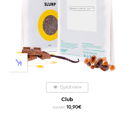
Quickview
Club
10,90
€
ALKAEN: