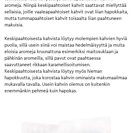
aromeja. Niinpä keskipaahtoiset kahvit saattavat miellyttää
sellaisia, joille vaaleapaahtoiset kahvit ovat liian hapokkaita,
mutta tummapaahtoiset kahvit toisaalta liian paahtuneen
makuisia.
Keskipaahtoisesta kahvista löytyy molempien kahvien hyviä
puolia, sillä usein siinä voi maistaa hedelmäisyyttä ja muita
eloisia aromeja kruunattuna esimerkiksi maitosuklaan ja
pähkinän aromeilla, sillä pavut ovat paahtaessa
saavuttaneet rikkaan karamellisoitumisen.
Keskipaahtoisesta kahvista löytyy myös hieman
hapokkuutta, joka korostaa kahvin ominaista makumaailmaa
mukavalla tavalla. Usein kahvin olemus on kuitenkin
enemmänkin pehmeä kuin hapokas.