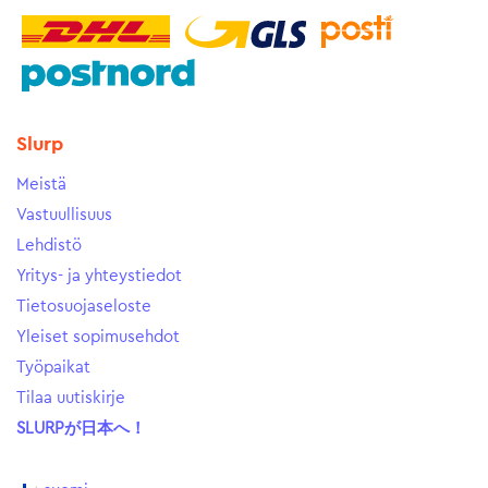
Slurp
Meistä
Vastuullisuus
Lehdistö
Yritys- ja yhteystiedot
Tietosuojaseloste
Yleiset sopimusehdot
Työpaikat
Tilaa uutiskirje
SLURPが日本へ！