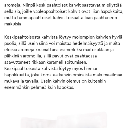
aromeja. Niinpä keskipaahtoiset kahvit saattavat miellyttää
sellaisia, joille vaaleapaahtoiset kahvit ovat liian hapokkaita,
mutta tummapaahtoiset kahvit toisaalta liian paahtuneen
makuisia.
Keskipaahtoisesta kahvista löytyy molempien kahvien hyviä
puolia, sillä usein siinä voi maistaa hedelmäisyyttä ja muita
eloisia aromeja kruunattuna esimerkiksi maitosuklaan ja
pähkinän aromeilla, sillä pavut ovat paahtaessa
saavuttaneet rikkaan karamellisoitumisen.
Keskipaahtoisesta kahvista löytyy myös hieman
hapokkuutta, joka korostaa kahvin ominaista makumaailmaa
mukavalla tavalla. Usein kahvin olemus on kuitenkin
enemmänkin pehmeä kuin hapokas.