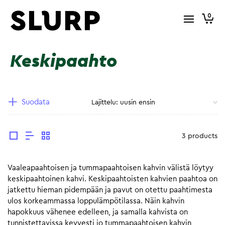
0
Keskipaahto
Suodata
3 products
Vaaleapaahtoisen ja tummapaahtoisen kahvin välistä löytyy
keskipaahtoinen kahvi. Keskipaahtoisten kahvien paahtoa on
jatkettu hieman pidempään ja pavut on otettu paahtimesta
ulos korkeammassa loppulämpötilassa. Näin kahvin
hapokkuus vähenee edelleen, ja samalla kahvista on
tunnistettavissa kevyesti jo tummapaahtoisen kahvin