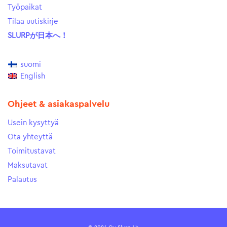
Työpaikat
Tilaa uutiskirje
SLURPが日本へ！
suomi
English
Ohjeet & asiakaspalvelu
Usein kysyttyä
Ota yhteyttä
Toimitustavat
Maksutavat
Palautus