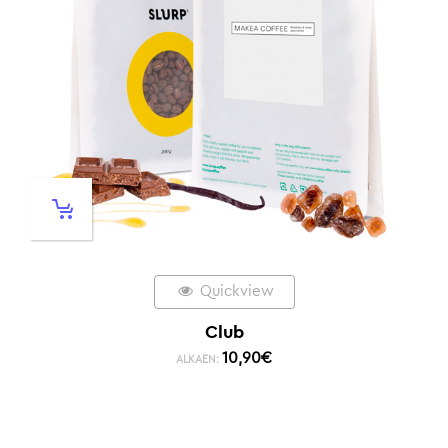
Quickview
Club
10,90
€
ALKAEN: