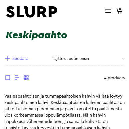
0
Keskipaahto
Suodata
4 products
Vaaleapaahtoisen ja tummapaahtoisen kahvin välistä löytyy
keskipaahtoinen kahvi. Keskipaahtoisten kahvien paahtoa on
jatkettu hieman pidempään ja pavut on otettu paahtimesta
ulos korkeammassa loppulämpötilassa. Näin kahvin
hapokkuus vähenee edelleen, ja samalla kahvista on
tunnistettavissa kevyesti jo tummapaahtoisen kahvin