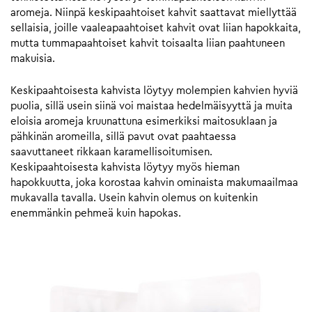
aromeja. Niinpä keskipaahtoiset kahvit saattavat miellyttää
sellaisia, joille vaaleapaahtoiset kahvit ovat liian hapokkaita,
mutta tummapaahtoiset kahvit toisaalta liian paahtuneen
makuisia.
Keskipaahtoisesta kahvista löytyy molempien kahvien hyviä
puolia, sillä usein siinä voi maistaa hedelmäisyyttä ja muita
eloisia aromeja kruunattuna esimerkiksi maitosuklaan ja
pähkinän aromeilla, sillä pavut ovat paahtaessa
saavuttaneet rikkaan karamellisoitumisen.
Keskipaahtoisesta kahvista löytyy myös hieman
hapokkuutta, joka korostaa kahvin ominaista makumaailmaa
mukavalla tavalla. Usein kahvin olemus on kuitenkin
enemmänkin pehmeä kuin hapokas.