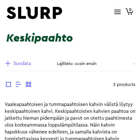
0
Keskipaahto
Suodata
3 products
Vaaleapaahtoisen ja tummapaahtoisen kahvin välistä löytyy
keskipaahtoinen kahvi. Keskipaahtoisten kahvien paahtoa on
jatkettu hieman pidempään ja pavut on otettu paahtimesta
ulos korkeammassa loppulämpötilassa. Näin kahvin
hapokkuus vähenee edelleen, ja samalla kahvista on
tunnistettavissa kevyesti jo tummapaahtoisen kahvin