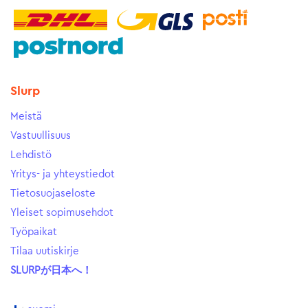
Slurp
Meistä
Vastuullisuus
Lehdistö
Yritys- ja yhteystiedot
Tietosuojaseloste
Yleiset sopimusehdot
Työpaikat
Tilaa uutiskirje
SLURPが日本へ！