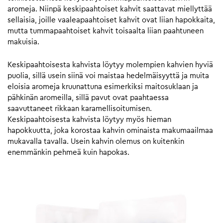
aromeja. Niinpä keskipaahtoiset kahvit saattavat miellyttää
sellaisia, joille vaaleapaahtoiset kahvit ovat liian hapokkaita,
mutta tummapaahtoiset kahvit toisaalta liian paahtuneen
makuisia.
Keskipaahtoisesta kahvista löytyy molempien kahvien hyviä
puolia, sillä usein siinä voi maistaa hedelmäisyyttä ja muita
eloisia aromeja kruunattuna esimerkiksi maitosuklaan ja
pähkinän aromeilla, sillä pavut ovat paahtaessa
saavuttaneet rikkaan karamellisoitumisen.
Keskipaahtoisesta kahvista löytyy myös hieman
hapokkuutta, joka korostaa kahvin ominaista makumaailmaa
mukavalla tavalla. Usein kahvin olemus on kuitenkin
enemmänkin pehmeä kuin hapokas.