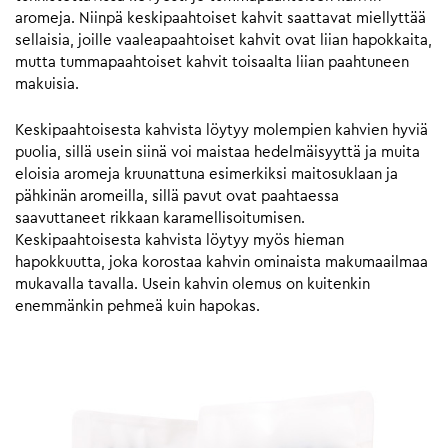
aromeja. Niinpä keskipaahtoiset kahvit saattavat miellyttää
sellaisia, joille vaaleapaahtoiset kahvit ovat liian hapokkaita,
mutta tummapaahtoiset kahvit toisaalta liian paahtuneen
makuisia.
Keskipaahtoisesta kahvista löytyy molempien kahvien hyviä
puolia, sillä usein siinä voi maistaa hedelmäisyyttä ja muita
eloisia aromeja kruunattuna esimerkiksi maitosuklaan ja
pähkinän aromeilla, sillä pavut ovat paahtaessa
saavuttaneet rikkaan karamellisoitumisen.
Keskipaahtoisesta kahvista löytyy myös hieman
hapokkuutta, joka korostaa kahvin ominaista makumaailmaa
mukavalla tavalla. Usein kahvin olemus on kuitenkin
enemmänkin pehmeä kuin hapokas.