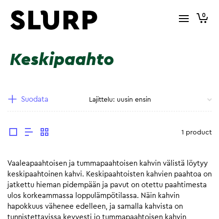
0
Keskipaahto
Suodata
1 product
Vaaleapaahtoisen ja tummapaahtoisen kahvin välistä löytyy
keskipaahtoinen kahvi. Keskipaahtoisten kahvien paahtoa on
jatkettu hieman pidempään ja pavut on otettu paahtimesta
ulos korkeammassa loppulämpötilassa. Näin kahvin
hapokkuus vähenee edelleen, ja samalla kahvista on
tunnistettavissa kevyesti jo tummapaahtoisen kahvin