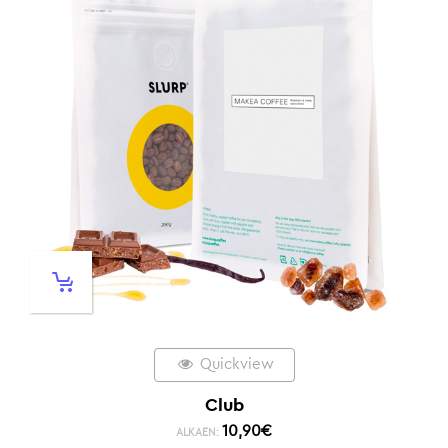
Quickview
Club
10,90
€
ALKAEN: