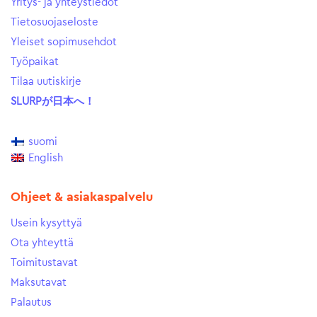
Yritys- ja yhteystiedot
Tietosuojaseloste
Yleiset sopimusehdot
Työpaikat
Tilaa uutiskirje
SLURPが日本へ！
suomi
English
Ohjeet & asiakaspalvelu
Usein kysyttyä
Ota yhteyttä
Toimitustavat
Maksutavat
Palautus