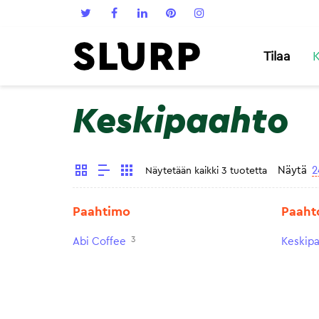
Tilaa
K
Keskipaahto
Näytä
2
Näytetään kaikki 3 tuotetta
Paahtimo
Paaht
3
Abi Coffee
Keskip