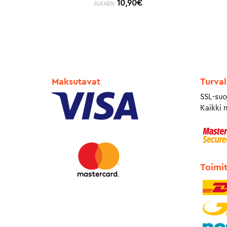
10,90
€
ALKAEN:
Maksutavat
Turval
SSL-suo
Kaikki 
Toimi