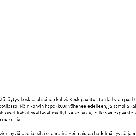
tä löytyy keskipaahtoinen kahvi. Keskipaahtoisten kahvien paah
ilassa. Näin kahvin hapokkuus vähenee edelleen, ja samalla kahv
iset kahvit saattavat miellyttää sellaisia, joille vaaleapaahtois
n makuisia.
n hyviä puolia, sillä usein siinä voi maistaa hedelmäisyyttä ja 