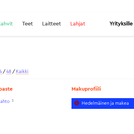
ahvit
Teet
Laitteet
Lahjat
Yrityksille
4
/
48
/
Kaikki
oaste
Makuprofiili
3
aahto
Hedelmäinen ja makea