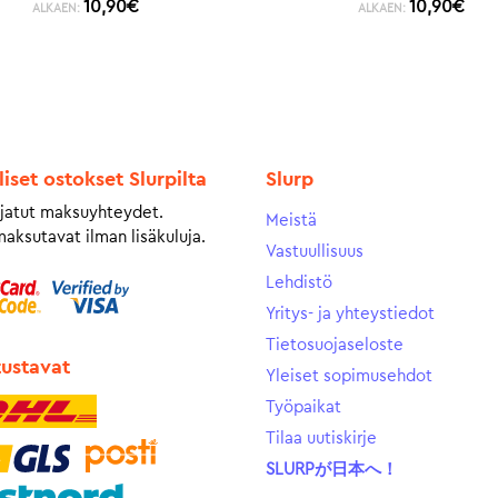
10,90
€
10,90
€
ALKAEN:
ALKAEN:
liset ostokset Slurpilta
Slurp
jatut maksuyhteydet.
Meistä
maksutavat ilman lisäkuluja.
Vastuullisuus
Lehdistö
Yritys- ja yhteystiedot
Tietosuojaseloste
tustavat
Yleiset sopimusehdot
Työpaikat
Tilaa uutiskirje
SLURPが日本へ！