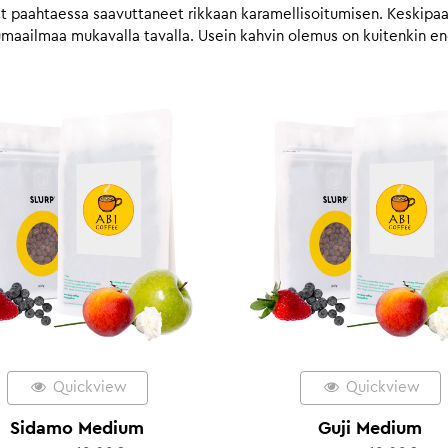
vat paahtaessa saavuttaneet rikkaan karamellisoitumisen. Keskip
umaailmaa mukavalla tavalla. Usein kahvin olemus on kuitenkin
Quickview
Quickview
Sidamo Medium
Guji Medium