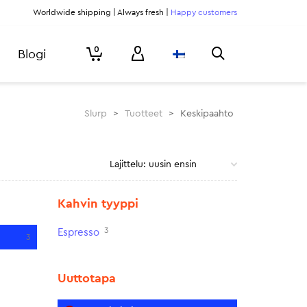
Worldwide shipping | Always fresh |
Happy customers
0
Blogi
Slurp
>
Tuotteet
>
Keskipaahto
Kahvin tyyppi
3
Espresso
3
Uuttotapa