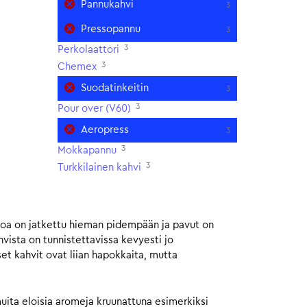
Pannukahvi
3
Pressopannu
3
3
Perkolaattori
3
Chemex
Suodatinkeitin
3
3
Pour over (V60)
Aeropress
3
3
Mokkapannu
3
Turkkilainen kahvi
toa on jatkettu hieman pidempään ja pavut on
ista on tunnistettavissa kevyesti jo
et kahvit ovat liian hapokkaita, mutta
muita eloisia aromeja kruunattuna esimerkiksi