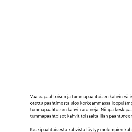
Vaaleapaahtoisen ja tummapaahtoisen kahvin välis
otettu paahtimesta ulos korkeammassa loppulämpöt
tummapaahtoisen kahvin aromeja. Niinpä keskipaahto
tummapaahtoiset kahvit toisaalta liian paahtunee
Keskipaahtoisesta kahvista löytyy molempien kahvie