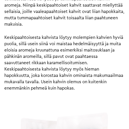
aromeja. Niinpä keskipaahtoiset kahvit saattavat miellyttää
sellaisia, joille vaaleapaahtoiset kahvit ovat liian hapokkaita,
mutta tummapaahtoiset kahvit toisaalta liian paahtuneen
makuisia.
Keskipaahtoisesta kahvista löytyy molempien kahvien hyviä
puolia, sillä usein siinä voi maistaa hedelmäisyyttä ja muita
eloisia aromeja kruunattuna esimerkiksi maitosuklaan ja
pähkinän aromeilla, sillä pavut ovat paahtaessa
saavuttaneet rikkaan karamellisoitumisen.
Keskipaahtoisesta kahvista löytyy myös hieman
hapokkuutta, joka korostaa kahvin ominaista makumaailmaa
mukavalla tavalla. Usein kahvin olemus on kuitenkin
enemmänkin pehmeä kuin hapokas.