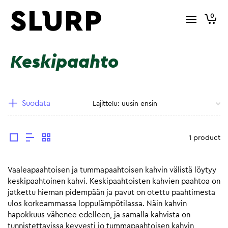
0
Keskipaahto
Suodata
1 product
Vaaleapaahtoisen ja tummapaahtoisen kahvin välistä löytyy
keskipaahtoinen kahvi. Keskipaahtoisten kahvien paahtoa on
jatkettu hieman pidempään ja pavut on otettu paahtimesta
ulos korkeammassa loppulämpötilassa. Näin kahvin
hapokkuus vähenee edelleen, ja samalla kahvista on
tunnistettavissa kevyesti jo tummapaahtoisen kahvin