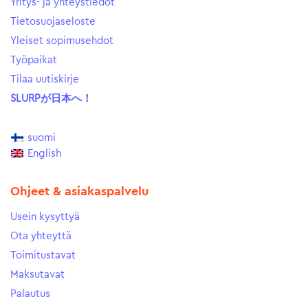
Yritys- ja yhteystiedot
Tietosuojaseloste
Yleiset sopimusehdot
Työpaikat
Tilaa uutiskirje
SLURPが日本へ！
suomi
English
Ohjeet & asiakaspalvelu
Usein kysyttyä
Ota yhteyttä
Toimitustavat
Maksutavat
Palautus