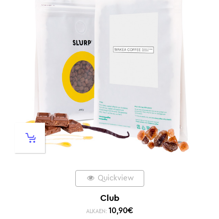
Quickview
Club
10,90
€
ALKAEN: