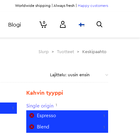
Worldwide shipping | Always fresh |
Happy customers
0
Blogi
Slurp
>
Tuotteet
>
Keskipaahto
Kahvin tyyppi
1
Single origin
1
Espresso
1
Blend
1