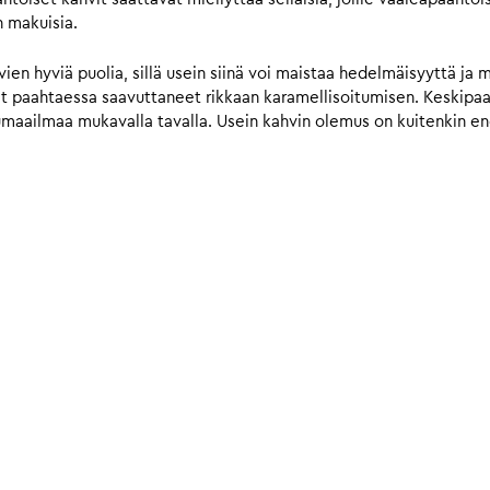
n makuisia.
n hyviä puolia, sillä usein siinä voi maistaa hedelmäisyyttä ja 
vat paahtaessa saavuttaneet rikkaan karamellisoitumisen. Keskip
umaailmaa mukavalla tavalla. Usein kahvin olemus on kuitenkin