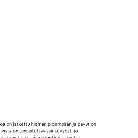
toa on jatkettu hieman pidempään ja pavut on
ista on tunnistettavissa kevyesti jo
et kahvit ovat liian hapokkaita, mutta