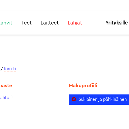
ahvit
Teet
Laitteet
Lahjat
Yrityksille
/
Kaikki
oaste
Makuprofiili
1
aahto
Suklainen ja pähkinäinen