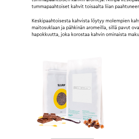
tummapaahtoiset kahvit toisaalta liian paahtunee
Keskipaahtoisesta kahvista löytyy molempien kahvie
maitosuklaan ja pähkinän aromeilla, sillä pavut o
hapokkuutta, joka korostaa kahvin ominaista mak