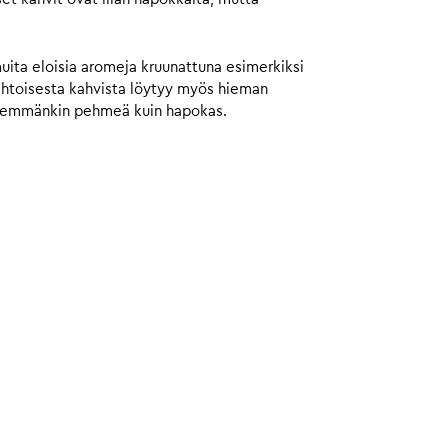
muita eloisia aromeja kruunattuna esimerkiksi
aahtoisesta kahvista löytyy myös hieman
 enemmänkin pehmeä kuin hapokas.