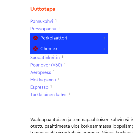
Uuttotapa
1
Pannukahvi
1
Pressopannu
Perkolaattori
1
Chemex
1
1
Suodatinkeitin
1
Pour over (V60)
1
Aeropress
1
Mokkapannu
1
Espresso
1
Turkkilainen kahvi
Vaaleapaahtoisen ja tummapaahtoisen kahvin välis
otettu paahtimesta ulos korkeammassa loppulämpöt
tummapaahtoisen kahvin aromeja. Niinpä keskipaahto