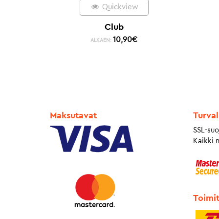
Quickview
Club
10,90
€
ALKAEN:
Maksutavat
Turval
SSL-suo
Kaikki 
Toimi