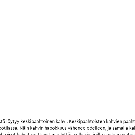
tä löytyy keskipaahtoinen kahvi. Keskipaahtoisten kahvien paah
ilassa. Näin kahvin hapokkuus vähenee edelleen, ja samalla kahv
iset kahvit saattavat miellyttää sellaisia, joille vaaleapaahtois