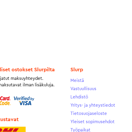
liset ostokset Slurpilta
Slurp
jatut maksuyhteydet.
Meistä
maksutavat ilman lisäkuluja.
Vastuullisuus
Lehdistö
Yritys- ja yhteystiedot
Tietosuojaseloste
tustavat
Yleiset sopimusehdot
Työpaikat