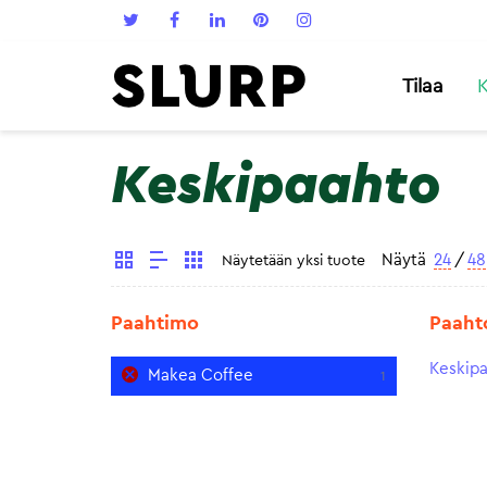
Tilaa
K
Keskipaahto
Näytä
24
/
48
Näytetään yksi tuote
Paahtimo
Paaht
Keskip
Makea Coffee
1