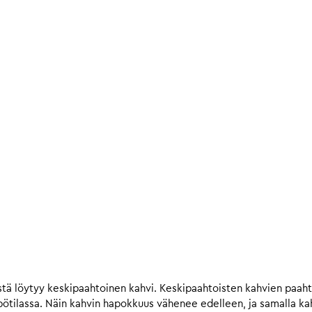
tä löytyy keskipaahtoinen kahvi. Keskipaahtoisten kahvien paah
ilassa. Näin kahvin hapokkuus vähenee edelleen, ja samalla kahv