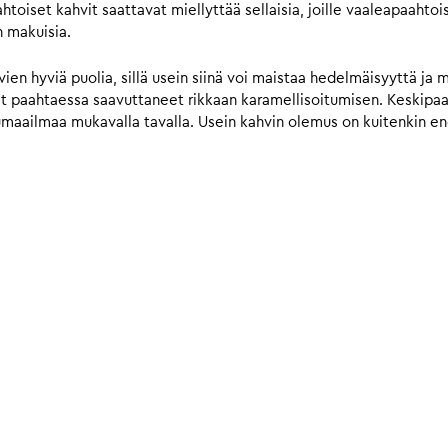
iset kahvit saattavat miellyttää sellaisia, joille vaaleapaahtois
n makuisia.
n hyviä puolia, sillä usein siinä voi maistaa hedelmäisyyttä ja 
vat paahtaessa saavuttaneet rikkaan karamellisoitumisen. Keskip
umaailmaa mukavalla tavalla. Usein kahvin olemus on kuitenkin