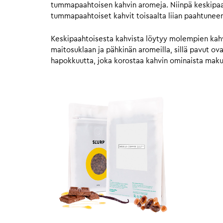
tummapaahtoisen kahvin aromeja. Niinpä keskipaahto
tummapaahtoiset kahvit toisaalta liian paahtunee
Keskipaahtoisesta kahvista löytyy molempien kahvie
maitosuklaan ja pähkinän aromeilla, sillä pavut o
hapokkuutta, joka korostaa kahvin ominaista mak