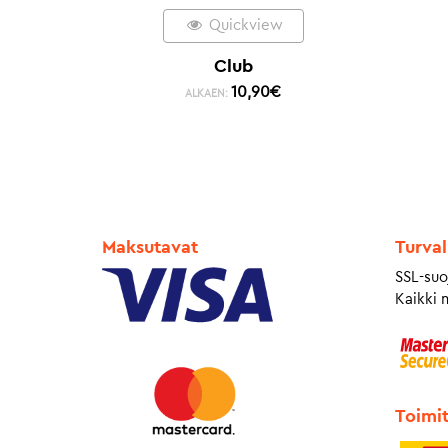
Quickview
Club
10,90
€
ALKAEN:
Maksutavat
Turval
SSL-suo
Kaikki 
Toimi