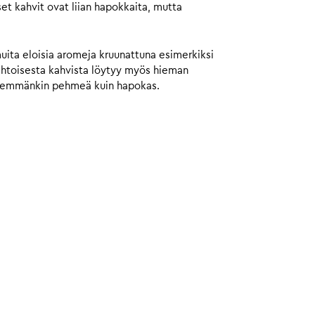
et kahvit ovat liian hapokkaita, mutta
muita eloisia aromeja kruunattuna esimerkiksi
aahtoisesta kahvista löytyy myös hieman
 enemmänkin pehmeä kuin hapokas.