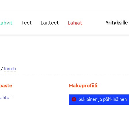
ahvit
Teet
Laitteet
Lahjat
Yrityksille
/
Kaikki
oaste
Makuprofiili
1
aahto
Suklainen ja pähkinäinen