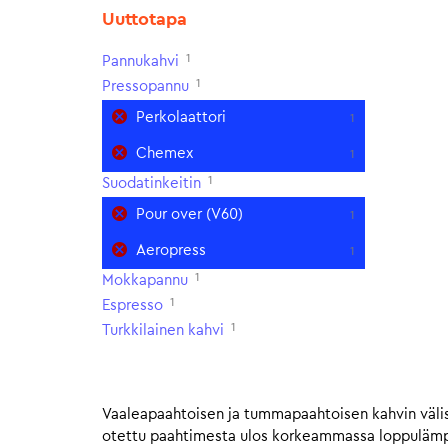
Uuttotapa
1
Pannukahvi
1
Pressopannu
Perkolaattori
1
Chemex
1
1
Suodatinkeitin
Pour over (V60)
1
Aeropress
1
1
Mokkapannu
1
Espresso
1
Turkkilainen kahvi
Vaaleapaahtoisen ja tummapaahtoisen kahvin välis
otettu paahtimesta ulos korkeammassa loppulämpöt