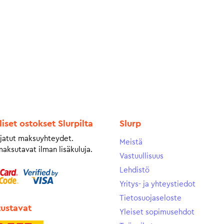
liset ostokset Slurpilta
Slurp
jatut maksuyhteydet.
Meistä
maksutavat ilman lisäkuluja.
Vastuullisuus
Lehdistö
Yritys- ja yhteystiedot
Tietosuojaseloste
tustavat
Yleiset sopimusehdot