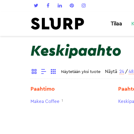
Tilaa
K
Keskipaahto
Näytä
24
/
48
Näytetään yksi tuote
Paahtimo
Paaht
1
Makea Coffee
Keskip