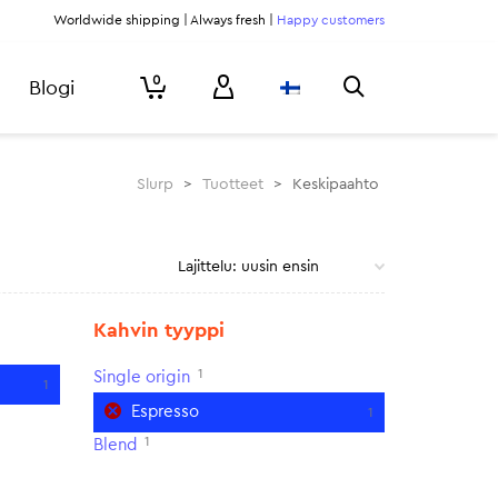
Worldwide shipping | Always fresh |
Happy customers
0
Blogi
Slurp
>
Tuotteet
>
Keskipaahto
Kahvin tyyppi
1
Single origin
1
Espresso
1
1
Blend