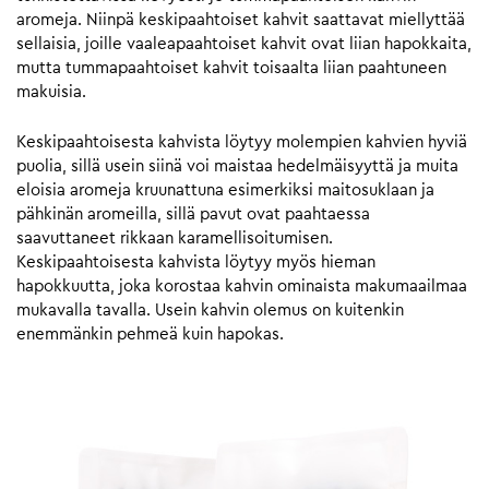
aromeja. Niinpä keskipaahtoiset kahvit saattavat miellyttää
sellaisia, joille vaaleapaahtoiset kahvit ovat liian hapokkaita,
mutta tummapaahtoiset kahvit toisaalta liian paahtuneen
makuisia.
Keskipaahtoisesta kahvista löytyy molempien kahvien hyviä
puolia, sillä usein siinä voi maistaa hedelmäisyyttä ja muita
eloisia aromeja kruunattuna esimerkiksi maitosuklaan ja
pähkinän aromeilla, sillä pavut ovat paahtaessa
saavuttaneet rikkaan karamellisoitumisen.
Keskipaahtoisesta kahvista löytyy myös hieman
hapokkuutta, joka korostaa kahvin ominaista makumaailmaa
mukavalla tavalla. Usein kahvin olemus on kuitenkin
enemmänkin pehmeä kuin hapokas.