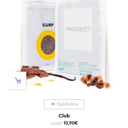
Quickview
Club
10,90
€
ALKAEN: