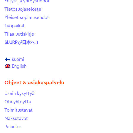
Yritys- ja yhteystiedot
Tietosuojaseloste
Yleiset sopimusehdot
Työpaikat
Tilaa uutiskirje
SLURPが日本へ！
suomi
English
Ohjeet & asiakaspalvelu
Usein kysyttyä
Ota yhteyttä
Toimitustavat
Maksutavat
Palautus