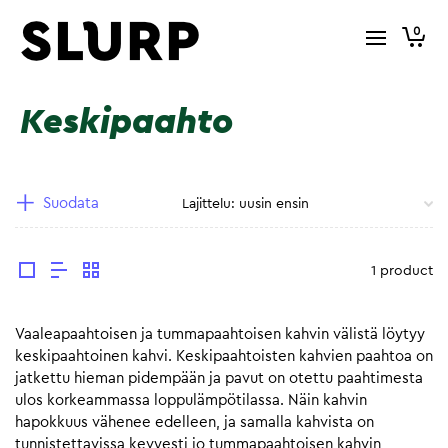
0
Keskipaahto
Suodata
1 product
Vaaleapaahtoisen ja tummapaahtoisen kahvin välistä löytyy
keskipaahtoinen kahvi. Keskipaahtoisten kahvien paahtoa on
jatkettu hieman pidempään ja pavut on otettu paahtimesta
ulos korkeammassa loppulämpötilassa. Näin kahvin
hapokkuus vähenee edelleen, ja samalla kahvista on
tunnistettavissa kevyesti jo tummapaahtoisen kahvin