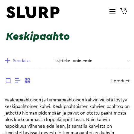
0
Keskipaahto
Suodata
1 product
Vaaleapaahtoisen ja tummapaahtoisen kahvin välistä löytyy
keskipaahtoinen kahvi. Keskipaahtoisten kahvien paahtoa on
jatkettu hieman pidempään ja pavut on otettu paahtimesta
ulos korkeammassa loppulämpötilassa. Näin kahvin
hapokkuus vähenee edelleen, ja samalla kahvista on
tunnistettavissa kevyesti jo tummapaahtoisen kahvin