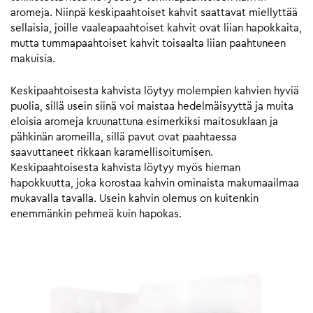
aromeja. Niinpä keskipaahtoiset kahvit saattavat miellyttää
sellaisia, joille vaaleapaahtoiset kahvit ovat liian hapokkaita,
mutta tummapaahtoiset kahvit toisaalta liian paahtuneen
makuisia.
Keskipaahtoisesta kahvista löytyy molempien kahvien hyviä
puolia, sillä usein siinä voi maistaa hedelmäisyyttä ja muita
eloisia aromeja kruunattuna esimerkiksi maitosuklaan ja
pähkinän aromeilla, sillä pavut ovat paahtaessa
saavuttaneet rikkaan karamellisoitumisen.
Keskipaahtoisesta kahvista löytyy myös hieman
hapokkuutta, joka korostaa kahvin ominaista makumaailmaa
mukavalla tavalla. Usein kahvin olemus on kuitenkin
enemmänkin pehmeä kuin hapokas.