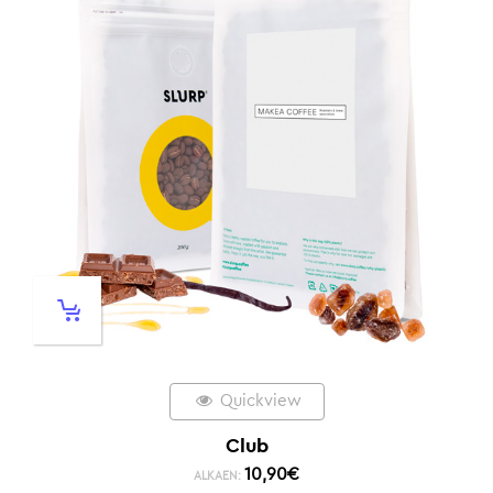
Quickview
Club
10,90
€
ALKAEN: