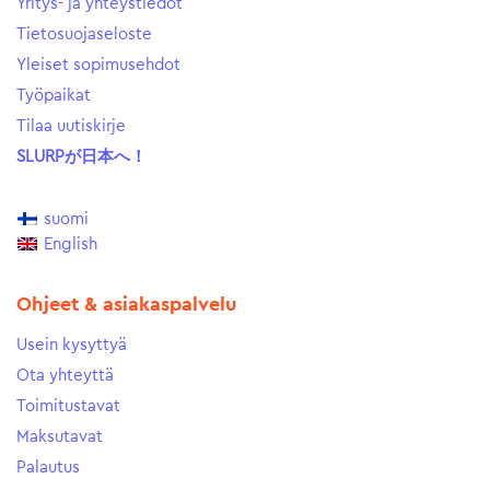
Yritys- ja yhteystiedot
Tietosuojaseloste
Yleiset sopimusehdot
Työpaikat
Tilaa uutiskirje
SLURPが日本へ！
suomi
English
Ohjeet & asiakaspalvelu
Usein kysyttyä
Ota yhteyttä
Toimitustavat
Maksutavat
Palautus