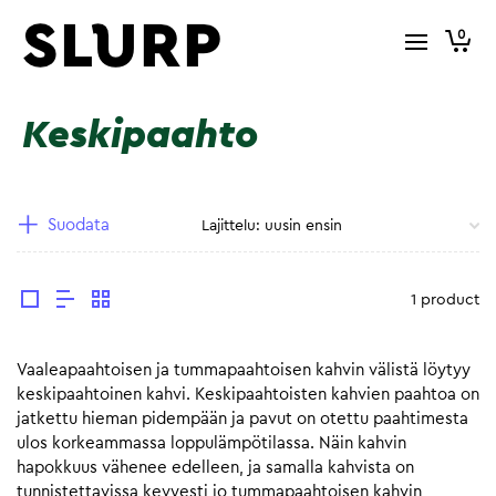
0
Keskipaahto
Suodata
1 product
Vaaleapaahtoisen ja tummapaahtoisen kahvin välistä löytyy
keskipaahtoinen kahvi. Keskipaahtoisten kahvien paahtoa on
jatkettu hieman pidempään ja pavut on otettu paahtimesta
ulos korkeammassa loppulämpötilassa. Näin kahvin
hapokkuus vähenee edelleen, ja samalla kahvista on
tunnistettavissa kevyesti jo tummapaahtoisen kahvin