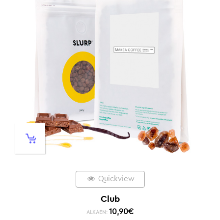
Quickview
Club
10,90
€
ALKAEN: