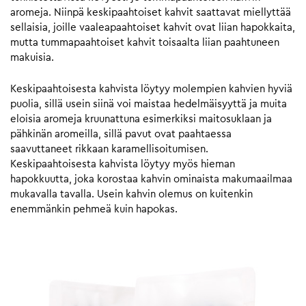
aromeja. Niinpä keskipaahtoiset kahvit saattavat miellyttää
sellaisia, joille vaaleapaahtoiset kahvit ovat liian hapokkaita,
mutta tummapaahtoiset kahvit toisaalta liian paahtuneen
makuisia.
Keskipaahtoisesta kahvista löytyy molempien kahvien hyviä
puolia, sillä usein siinä voi maistaa hedelmäisyyttä ja muita
eloisia aromeja kruunattuna esimerkiksi maitosuklaan ja
pähkinän aromeilla, sillä pavut ovat paahtaessa
saavuttaneet rikkaan karamellisoitumisen.
Keskipaahtoisesta kahvista löytyy myös hieman
hapokkuutta, joka korostaa kahvin ominaista makumaailmaa
mukavalla tavalla. Usein kahvin olemus on kuitenkin
enemmänkin pehmeä kuin hapokas.