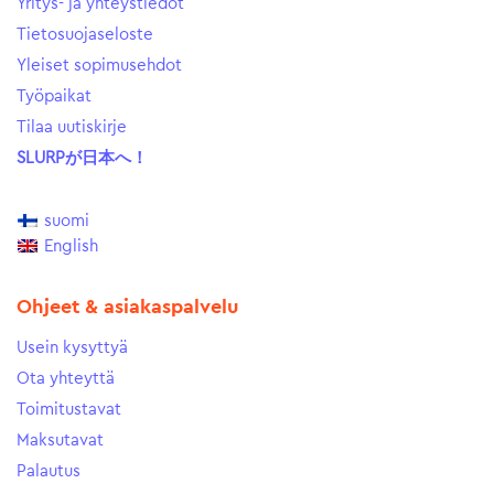
Yritys- ja yhteystiedot
Tietosuojaseloste
Yleiset sopimusehdot
Työpaikat
Tilaa uutiskirje
SLURPが日本へ！
suomi
English
Ohjeet & asiakaspalvelu
Usein kysyttyä
Ota yhteyttä
Toimitustavat
Maksutavat
Palautus