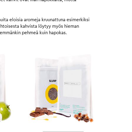
muita eloisia aromeja kruunattuna esimerkiksi
aahtoisesta kahvista löytyy myös hieman
 enemmänkin pehmeä kuin hapokas.