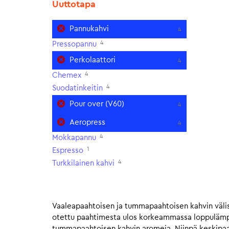
Uuttotapa
Pannukahvi
4
4
Pressopannu
Perkolaattori
4
4
Chemex
4
Suodatinkeitin
Pour over (V60)
4
Aeropress
4
4
Mokkapannu
1
Espresso
4
Turkkilainen kahvi
Vaaleapaahtoisen ja tummapaahtoisen kahvin välis
otettu paahtimesta ulos korkeammassa loppulämpöt
tummapaahtoisen kahvin aromeja. Niinpä keskipaahto