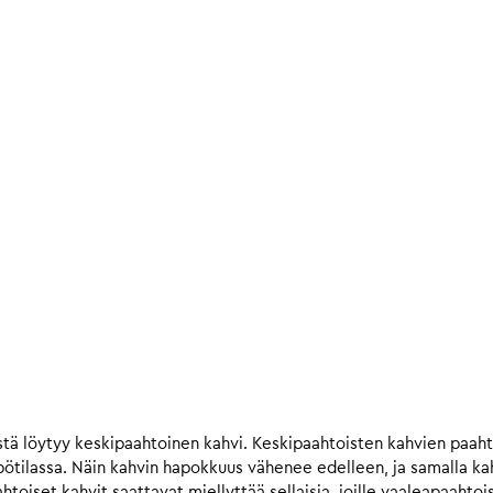
tä löytyy keskipaahtoinen kahvi. Keskipaahtoisten kahvien paah
ilassa. Näin kahvin hapokkuus vähenee edelleen, ja samalla kahv
iset kahvit saattavat miellyttää sellaisia, joille vaaleapaahtois