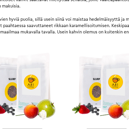
n makuisia.
n hyviä puolia, sillä usein siinä voi maistaa hedelmäisyyttä ja 
vat paahtaessa saavuttaneet rikkaan karamellisoitumisen. Keskip
umaailmaa mukavalla tavalla. Usein kahvin olemus on kuitenkin