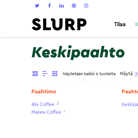
Tilaa
K
Keskipaahto
Näytä
2
Näytetään kaikki 4 tuotetta
Paahtimo
Paaht
3
Abi Coffee
Keskip
1
Makea Coffee