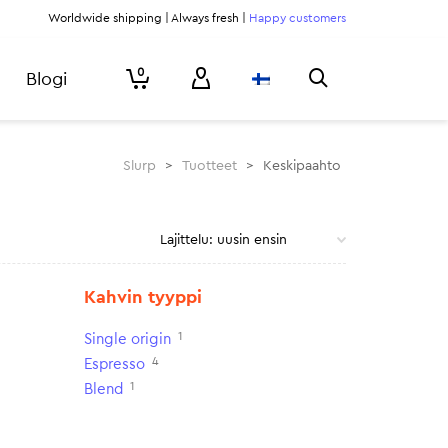
Worldwide shipping | Always fresh |
Happy customers
0
Blogi
Slurp
>
Tuotteet
>
Keskipaahto
Kahvin tyyppi
1
Single origin
4
Espresso
1
Blend