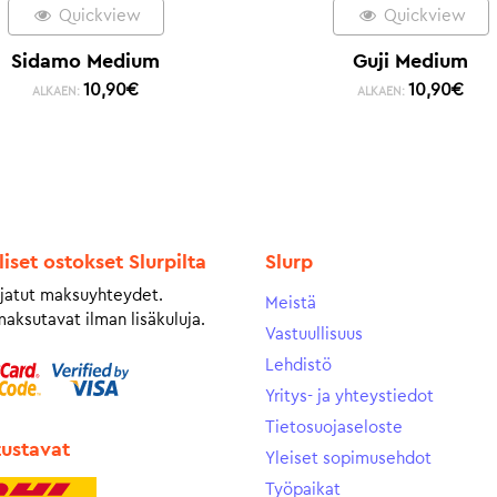
Quickview
Quickview
Sidamo Medium
Guji Medium
10,90
€
10,90
€
ALKAEN:
ALKAEN:
liset ostokset Slurpilta
Slurp
jatut maksuyhteydet.
Meistä
maksutavat ilman lisäkuluja.
Vastuullisuus
Lehdistö
Yritys- ja yhteystiedot
Tietosuojaseloste
tustavat
Yleiset sopimusehdot
Työpaikat