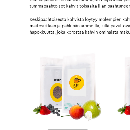
tummapaahtoiset kahvit toisaalta liian paahtunee
Keskipaahtoisesta kahvista löytyy molempien kahvie
maitosuklaan ja pähkinän aromeilla, sillä pavut o
hapokkuutta, joka korostaa kahvin ominaista mak