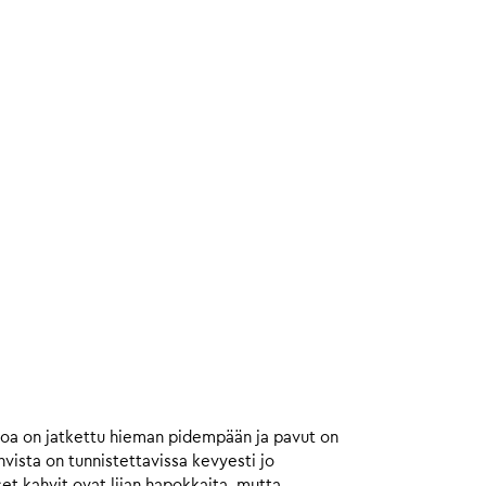
toa on jatkettu hieman pidempään ja pavut on
ista on tunnistettavissa kevyesti jo
et kahvit ovat liian hapokkaita, mutta