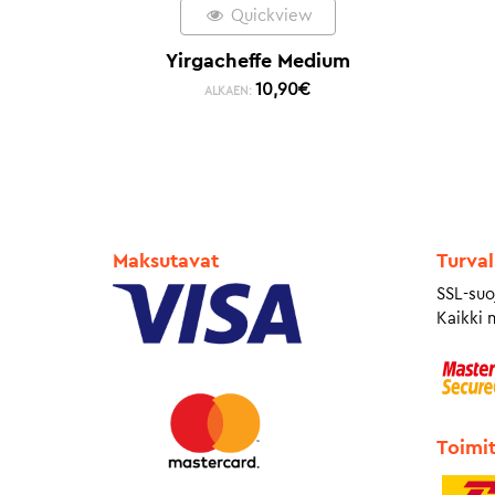
Quickview
Yirgacheffe Medium
10,90
€
ALKAEN:
Maksutavat
Turval
SSL-suo
Kaikki 
Toimi