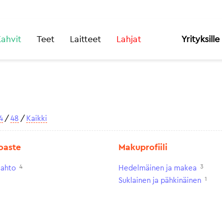
ahvit
Teet
Laitteet
Lahjat
Yrityksille
4
/
48
/
Kaikki
oaste
Makuprofiili
4
3
aahto
Hedelmäinen ja makea
1
Suklainen ja pähkinäinen