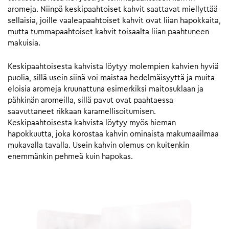
aromeja. Niinpä keskipaahtoiset kahvit saattavat miellyttää
sellaisia, joille vaaleapaahtoiset kahvit ovat liian hapokkaita,
mutta tummapaahtoiset kahvit toisaalta liian paahtuneen
makuisia.
Keskipaahtoisesta kahvista löytyy molempien kahvien hyviä
puolia, sillä usein siinä voi maistaa hedelmäisyyttä ja muita
eloisia aromeja kruunattuna esimerkiksi maitosuklaan ja
pähkinän aromeilla, sillä pavut ovat paahtaessa
saavuttaneet rikkaan karamellisoitumisen.
Keskipaahtoisesta kahvista löytyy myös hieman
hapokkuutta, joka korostaa kahvin ominaista makumaailmaa
mukavalla tavalla. Usein kahvin olemus on kuitenkin
enemmänkin pehmeä kuin hapokas.