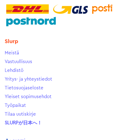
Slurp
Meistä
Vastuullisuus
Lehdistö
Yritys- ja yhteystiedot
Tietosuojaseloste
Yleiset sopimusehdot
Työpaikat
Tilaa uutiskirje
SLURPが日本へ！