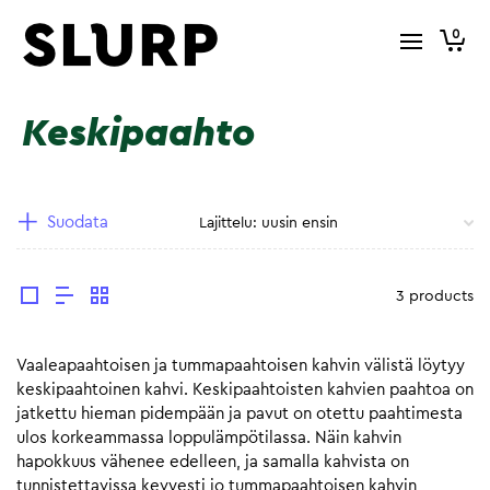
0
Keskipaahto
Suodata
3 products
Vaaleapaahtoisen ja tummapaahtoisen kahvin välistä löytyy
keskipaahtoinen kahvi. Keskipaahtoisten kahvien paahtoa on
jatkettu hieman pidempään ja pavut on otettu paahtimesta
ulos korkeammassa loppulämpötilassa. Näin kahvin
hapokkuus vähenee edelleen, ja samalla kahvista on
tunnistettavissa kevyesti jo tummapaahtoisen kahvin