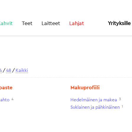
ahvit
Teet
Laitteet
Lahjat
Yrityksille
4
/
48
/
Kaikki
oaste
Makuprofiili
4
3
aahto
Hedelmäinen ja makea
1
Suklainen ja pähkinäinen