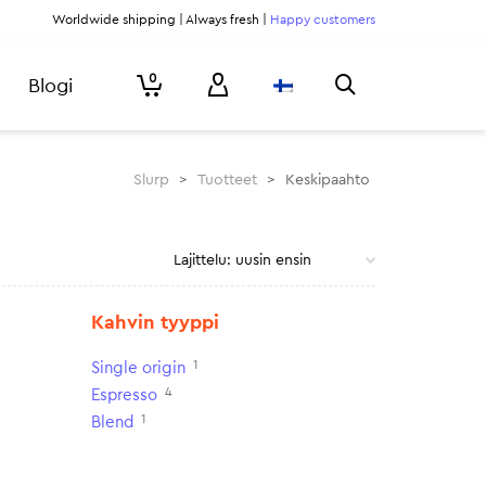
Worldwide shipping | Always fresh |
Happy customers
0
Blogi
Slurp
>
Tuotteet
>
Keskipaahto
Kahvin tyyppi
1
Single origin
4
Espresso
1
Blend