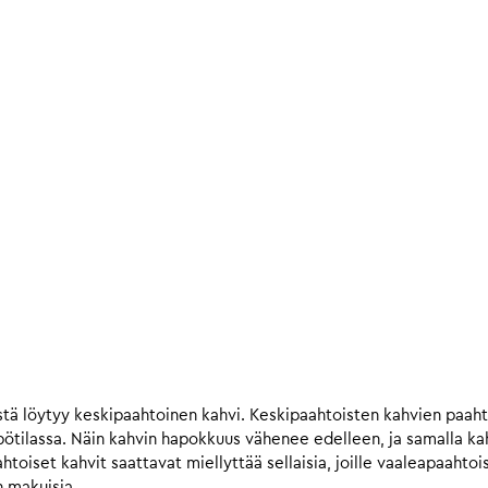
tä löytyy keskipaahtoinen kahvi. Keskipaahtoisten kahvien paah
ilassa. Näin kahvin hapokkuus vähenee edelleen, ja samalla kahv
iset kahvit saattavat miellyttää sellaisia, joille vaaleapaahtois
n makuisia.