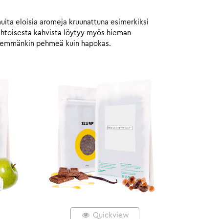
muita eloisia aromeja kruunattuna esimerkiksi
aahtoisesta kahvista löytyy myös hieman
 enemmänkin pehmeä kuin hapokas.
Quickview