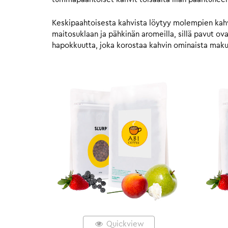
Keskipaahtoisesta kahvista löytyy molempien kahvie
maitosuklaan ja pähkinän aromeilla, sillä pavut o
hapokkuutta, joka korostaa kahvin ominaista mak
Quickview