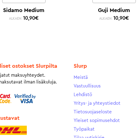
Sidamo Medium
Guji Medium
10,90
€
10,90
€
ALKAEN:
ALKAEN:
liset ostokset Slurpilta
Slurp
jatut maksuyhteydet.
Meistä
maksutavat ilman lisäkuluja.
Vastuullisuus
Lehdistö
Yritys- ja yhteystiedot
Tietosuojaseloste
tustavat
Yleiset sopimusehdot
Työpaikat
Tilaa uutiskirje