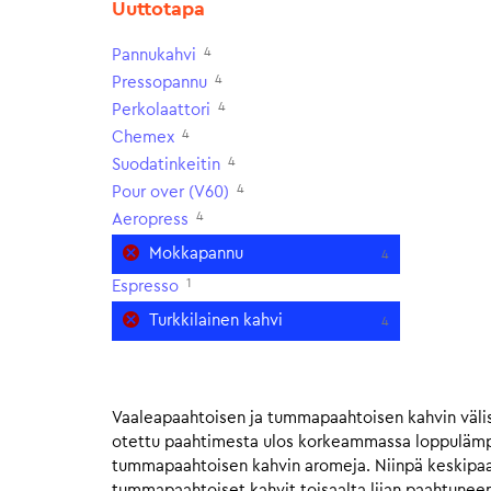
Uuttotapa
4
Pannukahvi
4
Pressopannu
4
Perkolaattori
4
Chemex
4
Suodatinkeitin
4
Pour over (V60)
4
Aeropress
Mokkapannu
4
1
Espresso
Turkkilainen kahvi
4
Vaaleapaahtoisen ja tummapaahtoisen kahvin välis
otettu paahtimesta ulos korkeammassa loppulämpöt
tummapaahtoisen kahvin aromeja. Niinpä keskipaahto
tummapaahtoiset kahvit toisaalta liian paahtunee