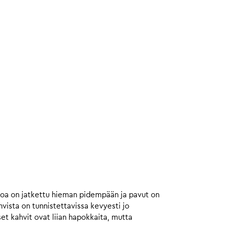
toa on jatkettu hieman pidempään ja pavut on
ista on tunnistettavissa kevyesti jo
et kahvit ovat liian hapokkaita, mutta