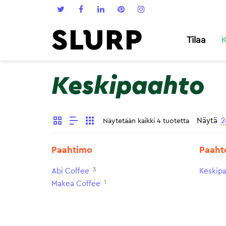
Tilaa
K
Keskipaahto
Näytä
2
Näytetään kaikki 4 tuotetta
Paahtimo
Paaht
3
Abi Coffee
Keskip
1
Makea Coffee