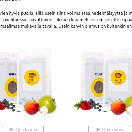
n hyviä puolia, sillä usein siinä voi maistaa hedelmäisyyttä ja 
vat paahtaessa saavuttaneet rikkaan karamellisoitumisen. Keskip
umaailmaa mukavalla tavalla. Usein kahvin olemus on kuitenkin
Quickview
Quickview