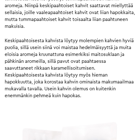
aromeja. Niinpä keskipaahtoiset kahvit saattavat miellyttää
sellaisia, joille vaaleapaahtoiset kahvit ovat liian hapokkaita,
mutta tummapaahtoiset kahvit toisaalta liian paahtuneen
makuisia.
Keskipaahtoisesta kahvista löytyy molempien kahvien hyviä
puolia, sillä usein siinä voi maistaa hedelmäisyyttä ja muita
eloisia aromeja kruunattuna esimerkiksi maitosuklaan ja
pähkinän aromeilla, sillä pavut ovat paahtaessa
saavuttaneet rikkaan karamellisoitumisen.
Keskipaahtoisesta kahvista löytyy myös hieman
hapokkuutta, joka korostaa kahvin ominaista makumaailmaa
mukavalla tavalla. Usein kahvin olemus on kuitenkin
enemmänkin pehmeä kuin hapokas.