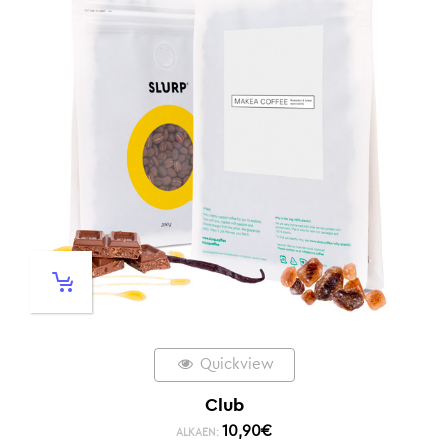
Quickview
Club
10,90
€
ALKAEN: