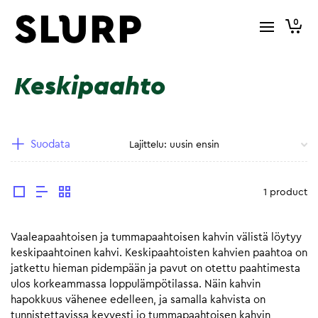
0
Keskipaahto
Suodata
1 product
Vaaleapaahtoisen ja tummapaahtoisen kahvin välistä löytyy
keskipaahtoinen kahvi. Keskipaahtoisten kahvien paahtoa on
jatkettu hieman pidempään ja pavut on otettu paahtimesta
ulos korkeammassa loppulämpötilassa. Näin kahvin
hapokkuus vähenee edelleen, ja samalla kahvista on
tunnistettavissa kevyesti jo tummapaahtoisen kahvin