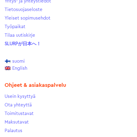
Yritys- ja yhteystiedot
Tietosuojaseloste
Yleiset sopimusehdot
Työpaikat
Tilaa uutiskirje
SLURPが日本へ！
suomi
English
Ohjeet & asiakaspalvelu
Usein kysyttyä
Ota yhteyttä
Toimitustavat
Maksutavat
Palautus