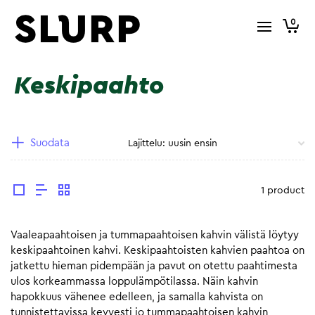
0
Keskipaahto
Suodata
1 product
Vaaleapaahtoisen ja tummapaahtoisen kahvin välistä löytyy
keskipaahtoinen kahvi. Keskipaahtoisten kahvien paahtoa on
jatkettu hieman pidempään ja pavut on otettu paahtimesta
ulos korkeammassa loppulämpötilassa. Näin kahvin
hapokkuus vähenee edelleen, ja samalla kahvista on
tunnistettavissa kevyesti jo tummapaahtoisen kahvin