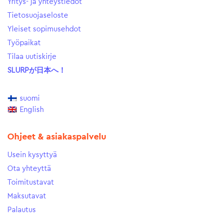
Yritys- ja yhteystiedot
Tietosuojaseloste
Yleiset sopimusehdot
Työpaikat
Tilaa uutiskirje
SLURPが日本へ！
suomi
English
Ohjeet & asiakaspalvelu
Usein kysyttyä
Ota yhteyttä
Toimitustavat
Maksutavat
Palautus