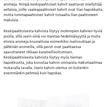
aromeja. Niinpä keskipaahtoiset kahvit saattavat miellyttää
sellaisia, joille vaaleapaahtoiset kahvit ovat liian hapokkaita,
mutta tummapaahtoiset kahvit toisaalta liian paahtuneen
makuisia.
Keskipaahtoisesta kahvista löytyy molempien kahvien hyviä
puolia, sillä usein siinä voi maistaa hedelmäisyyttä ja muita
eloisia aromeja kruunattuna esimerkiksi maitosuklaan ja
pähkinän aromeilla, sillä pavut ovat paahtaessa
saavuttaneet rikkaan karamellisoitumisen.
Keskipaahtoisesta kahvista löytyy myös hieman
hapokkuutta, joka korostaa kahvin ominaista makumaailmaa
mukavalla tavalla. Usein kahvin olemus on kuitenkin
enemmänkin pehmeä kuin hapokas.