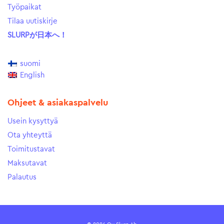
Työpaikat
Tilaa uutiskirje
SLURPが日本へ！
suomi
English
Ohjeet & asiakaspalvelu
Usein kysyttyä
Ota yhteyttä
Toimitustavat
Maksutavat
Palautus