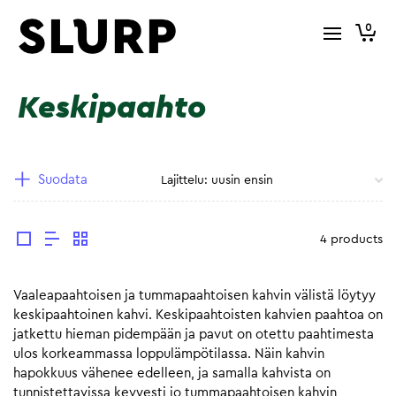
0
Keskipaahto
Suodata
4 products
Vaaleapaahtoisen ja tummapaahtoisen kahvin välistä löytyy
keskipaahtoinen kahvi. Keskipaahtoisten kahvien paahtoa on
jatkettu hieman pidempään ja pavut on otettu paahtimesta
ulos korkeammassa loppulämpötilassa. Näin kahvin
hapokkuus vähenee edelleen, ja samalla kahvista on
tunnistettavissa kevyesti jo tummapaahtoisen kahvin