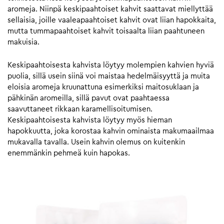
aromeja. Niinpä keskipaahtoiset kahvit saattavat miellyttää
sellaisia, joille vaaleapaahtoiset kahvit ovat liian hapokkaita,
mutta tummapaahtoiset kahvit toisaalta liian paahtuneen
makuisia.
Keskipaahtoisesta kahvista löytyy molempien kahvien hyviä
puolia, sillä usein siinä voi maistaa hedelmäisyyttä ja muita
eloisia aromeja kruunattuna esimerkiksi maitosuklaan ja
pähkinän aromeilla, sillä pavut ovat paahtaessa
saavuttaneet rikkaan karamellisoitumisen.
Keskipaahtoisesta kahvista löytyy myös hieman
hapokkuutta, joka korostaa kahvin ominaista makumaailmaa
mukavalla tavalla. Usein kahvin olemus on kuitenkin
enemmänkin pehmeä kuin hapokas.