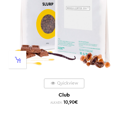
Quickview
Club
10,90
€
ALKAEN: