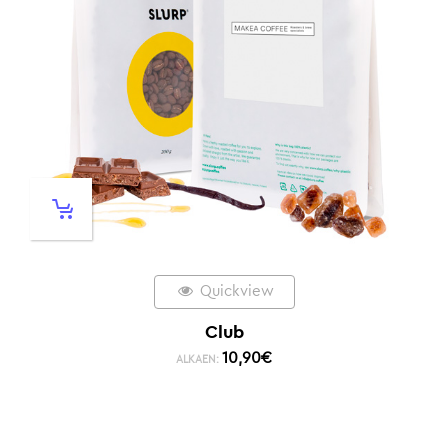
Quickview
Club
10,90
€
ALKAEN: