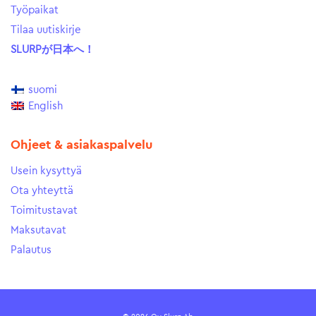
Työpaikat
Tilaa uutiskirje
SLURPが日本へ！
suomi
English
Ohjeet & asiakaspalvelu
Usein kysyttyä
Ota yhteyttä
Toimitustavat
Maksutavat
Palautus