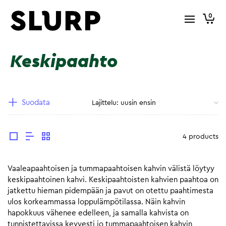
0
Keskipaahto
Suodata
4 products
Vaaleapaahtoisen ja tummapaahtoisen kahvin välistä löytyy
keskipaahtoinen kahvi. Keskipaahtoisten kahvien paahtoa on
jatkettu hieman pidempään ja pavut on otettu paahtimesta
ulos korkeammassa loppulämpötilassa. Näin kahvin
hapokkuus vähenee edelleen, ja samalla kahvista on
tunnistettavissa kevyesti jo tummapaahtoisen kahvin