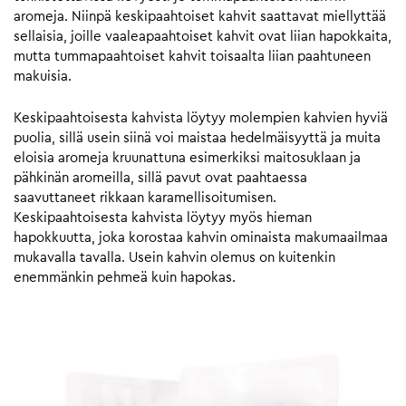
aromeja. Niinpä keskipaahtoiset kahvit saattavat miellyttää
sellaisia, joille vaaleapaahtoiset kahvit ovat liian hapokkaita,
mutta tummapaahtoiset kahvit toisaalta liian paahtuneen
makuisia.
Keskipaahtoisesta kahvista löytyy molempien kahvien hyviä
puolia, sillä usein siinä voi maistaa hedelmäisyyttä ja muita
eloisia aromeja kruunattuna esimerkiksi maitosuklaan ja
pähkinän aromeilla, sillä pavut ovat paahtaessa
saavuttaneet rikkaan karamellisoitumisen.
Keskipaahtoisesta kahvista löytyy myös hieman
hapokkuutta, joka korostaa kahvin ominaista makumaailmaa
mukavalla tavalla. Usein kahvin olemus on kuitenkin
enemmänkin pehmeä kuin hapokas.