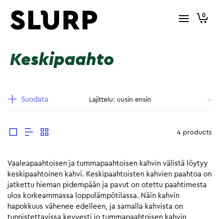
0
Keskipaahto
Suodata
4 products
Vaaleapaahtoisen ja tummapaahtoisen kahvin välistä löytyy
keskipaahtoinen kahvi. Keskipaahtoisten kahvien paahtoa on
jatkettu hieman pidempään ja pavut on otettu paahtimesta
ulos korkeammassa loppulämpötilassa. Näin kahvin
hapokkuus vähenee edelleen, ja samalla kahvista on
tunnistettavissa kevyesti jo tummapaahtoisen kahvin