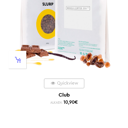
Quickview
Club
10,90
€
ALKAEN: