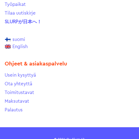
Työpaikat
Tilaa uutiskirje
SLURPが日本へ！
suomi
English
Ohjeet & asiakaspalvelu
Usein kysyttyä
Ota yhteyttä
Toimitustavat
Maksutavat
Palautus