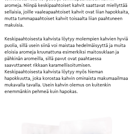
aromeja. Niinpä keskipaahtoiset kahvit saattavat miellyttää
sellaisia, joille vaaleapaahtoiset kahvit ovat liian hapokkaita,
mutta tummapaahtoiset kahvit toisaalta liian paahtuneen
makuisia.
Keskipaahtoisesta kahvista löytyy molempien kahvien hyviä
puolia, sillä usein siinä voi maistaa hedelmäisyyttä ja muita
eloisia aromeja kruunattuna esimerkiksi maitosuklaan ja
pähkinän aromeilla, sillä pavut ovat paahtaessa
saavuttaneet rikkaan karamellisoitumisen.
Keskipaahtoisesta kahvista löytyy myös hieman
hapokkuutta, joka korostaa kahvin ominaista makumaailmaa
mukavalla tavalla. Usein kahvin olemus on kuitenkin
enemmänkin pehmeä kuin hapokas.