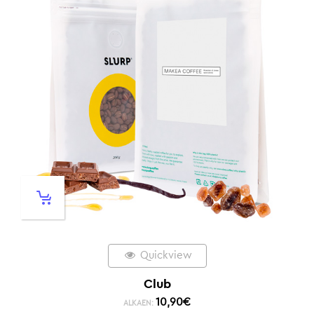
Quickview
Club
10,90
€
ALKAEN: