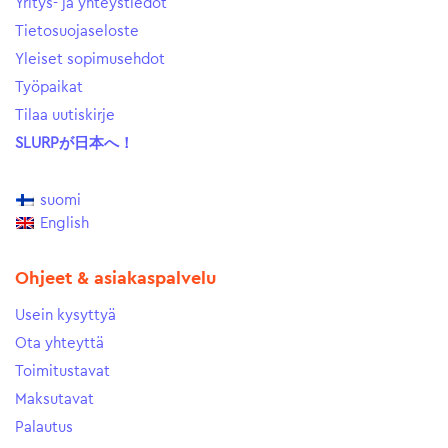
Yritys- ja yhteystiedot
Tietosuojaseloste
Yleiset sopimusehdot
Työpaikat
Tilaa uutiskirje
SLURPが日本へ！
suomi
English
Ohjeet & asiakaspalvelu
Usein kysyttyä
Ota yhteyttä
Toimitustavat
Maksutavat
Palautus