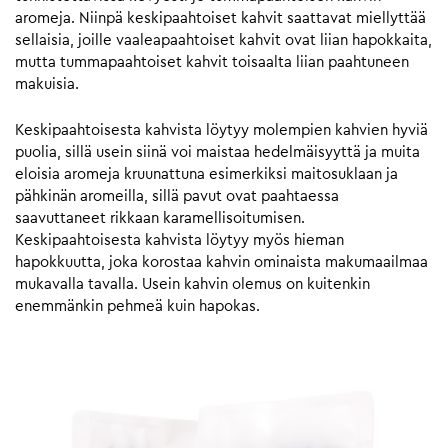
aromeja. Niinpä keskipaahtoiset kahvit saattavat miellyttää
sellaisia, joille vaaleapaahtoiset kahvit ovat liian hapokkaita,
mutta tummapaahtoiset kahvit toisaalta liian paahtuneen
makuisia.
Keskipaahtoisesta kahvista löytyy molempien kahvien hyviä
puolia, sillä usein siinä voi maistaa hedelmäisyyttä ja muita
eloisia aromeja kruunattuna esimerkiksi maitosuklaan ja
pähkinän aromeilla, sillä pavut ovat paahtaessa
saavuttaneet rikkaan karamellisoitumisen.
Keskipaahtoisesta kahvista löytyy myös hieman
hapokkuutta, joka korostaa kahvin ominaista makumaailmaa
mukavalla tavalla. Usein kahvin olemus on kuitenkin
enemmänkin pehmeä kuin hapokas.