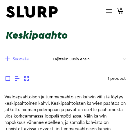
0
Keskipaahto
Suodata
1 product
Vaaleapaahtoisen ja tummapaahtoisen kahvin välistä löytyy
keskipaahtoinen kahvi. Keskipaahtoisten kahvien paahtoa on
jatkettu hieman pidempään ja pavut on otettu paahtimesta
ulos korkeammassa loppulämpötilassa. Näin kahvin
hapokkuus vähenee edelleen, ja samalla kahvista on
tunnistettavissa kevyesti jo tummapaahtoisen kahvin